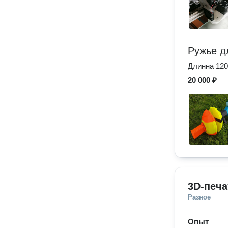
Ружье д
Длинна 120
20 000 ₽
3D-печа
Разное
Опыт