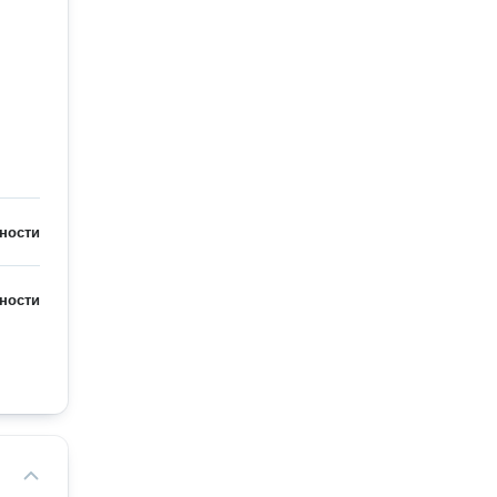
ности
ности