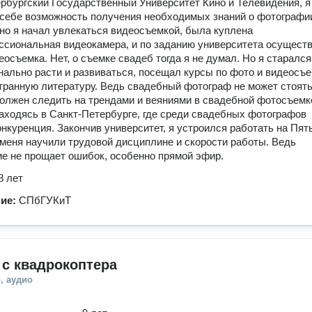
рбургский Государственный Университет Кино и Телевидения, я
себе возможность получения необходимых знаний о фотографи
о я начал увлекаться видеосъемкой, была куплена
сиональная видеокамера, и по заданию университета осущест
еосъемка. Нет, о съемке свадеб тогда я не думал. Но я старался
ально расти и развиваться, посещал курсы по фото и видеосъе
транную литературу. Ведь свадебный фотограф не может стоять
должен следить на трендами и веяниями в свадебной фотосъемк
аходясь в Санкт-Петербурге, где среди свадебных фотографов
нкуренция. Закончив университет, я устроился работать на Пят
 меня научили трудовой дисциплине и скорости работы. Ведь
е не прощает ошибок, особенно прямой эфир.
8 лет
ние:
СПбГУКиТ
с квадрокоптера
, аудио