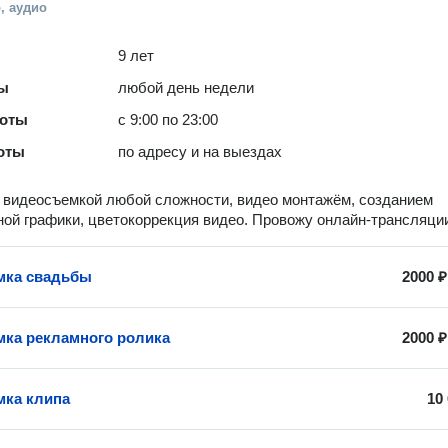
, аудио
9 лет
ты
любой день недели
боты
с 9:00 по 23:00
оты
по адресу и на выездах
видеосъемкой любой сложности, видео монтажём, созданием
ой графики, цветокоррекция видео. Провожу онлайн-трансляци
мка свадьбы
2000 ₽
ка рекламного ролика
2000 ₽
ка клипа
10