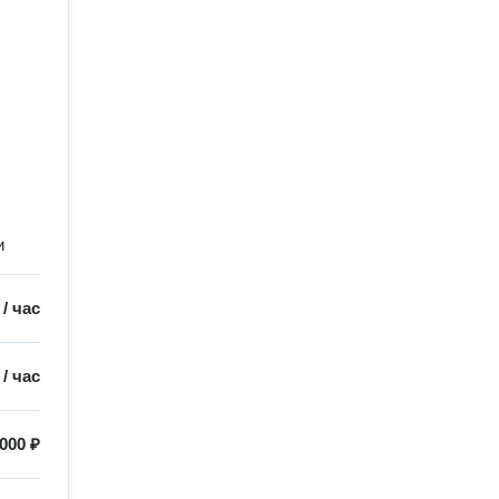
и
/
час
/
час
 000 ₽