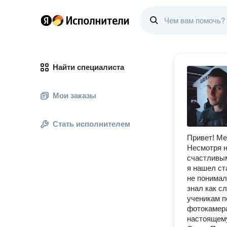
Найти специалиста
Мои заказы
Стать исполнителем
Привет! Ме
Несмотря н
счастливым
я нашел ст
не понимал
знал как с
ученикам п
фотокамера
настоящему