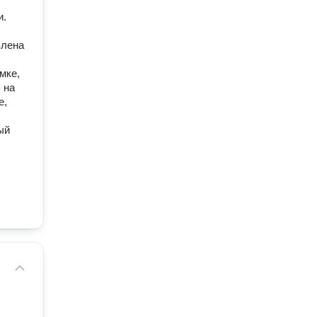
и.
влена
мке,
 на
е,
ый