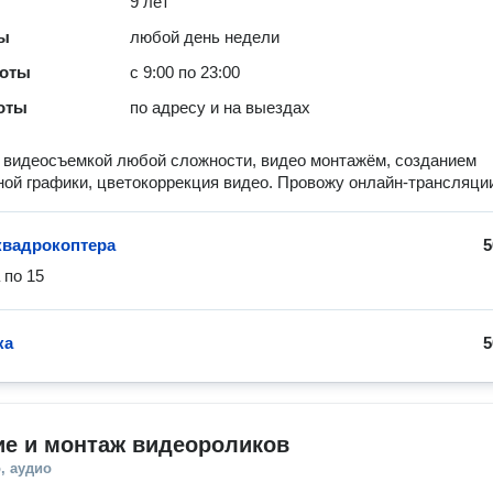
9 лет
ты
любой день недели
боты
с 9:00 по 23:00
оты
по адресу и на выездах
видеосъемкой любой сложности, видео монтажём, созданием
ой графики, цветокоррекция видео. Провожу онлайн-трансляци
квадрокоптера
5
 по 15
ка
5
ие и монтаж видеороликов
, аудио