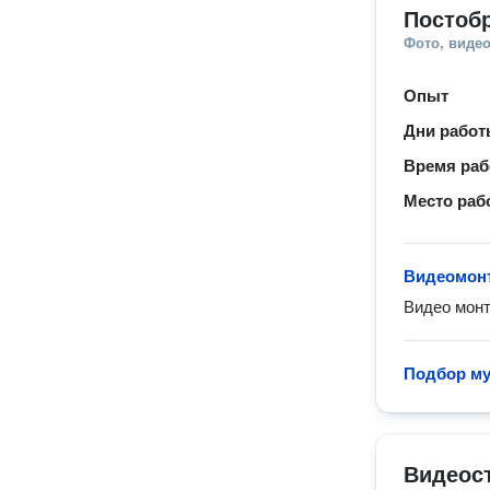
Постобр
Фото, видео
Опыт
Дни рабо
Время ра
Место раб
Видеомон
Видео монт
Подбор му
Видеос