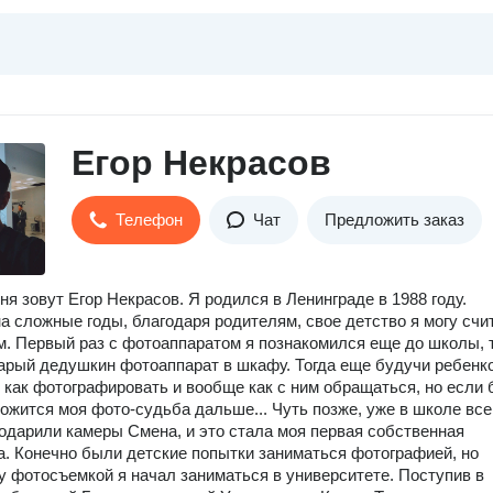
Егор Некрасов
Телефон
Чат
Предложить заказ
ня зовут Егор Некрасов. Я родился в Ленинграде в 1988 году.
а сложные годы, благодаря родителям, свое детство я могу счи
. Первый раз с фотоаппаратом я познакомился еще до школы, 
арый дедушкин фотоаппарат в шкафу. Тогда еще будучи ребенко
 как фотографировать и вообще как с ним обращаться, но если 
ложится моя фото-судьба дальше... Чуть позже, уже в школе вс
одарили камеры Смена, и это стала моя первая собственная
. Конечно были детские попытки заниматься фотографией, но
 фотосъемкой я начал заниматься в университете. Поступив в