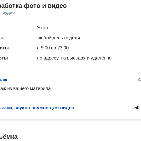
аботка фото и видео
, аудио
9 лет
ты
любой день недели
боты
с 9:00 по 23:00
оты
по адресу, на выездах и удалённо
таж
4
аж из вашего материла
зыки, звуков, шумов для видео
50
ъёмка