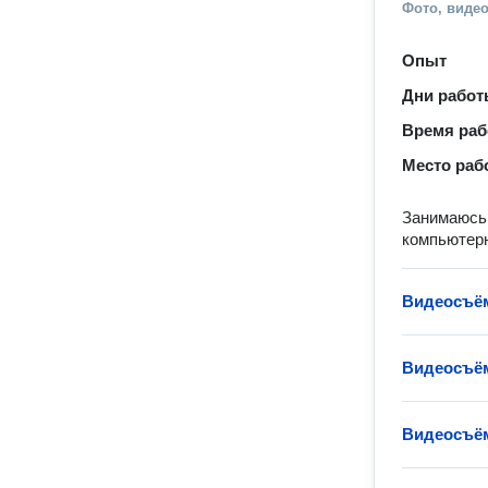
Фото, видео
Опыт
Дни рабо
Время ра
Место раб
Занимаюсь 
компьютерн
Видеосъё
Видеосъём
Видеосъём