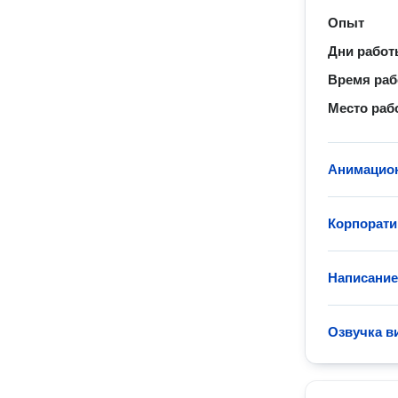
Опыт
Дни рабо
Время ра
Место раб
Анимацио
Корпорат
Написание
Озвучка в