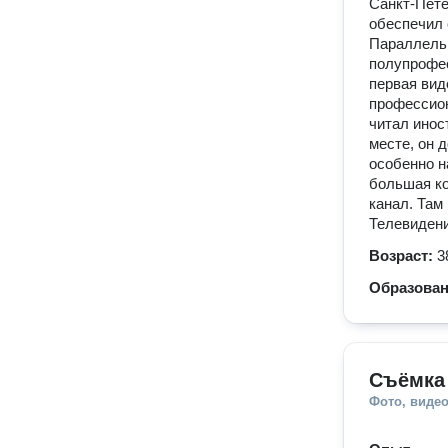
Санкт-Пете
обеспечил 
Параллельн
полупрофес
первая вид
профессион
читал инос
месте, он 
особенно н
большая ко
канал. Там
Телевидени
Возраст:
3
Образова
Cъёмка 
Фото, видео