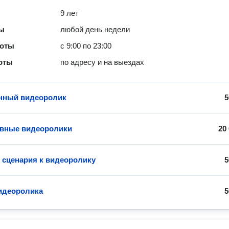
9 лет
ты
любой день недели
боты
с 9:00 по 23:00
оты
по адресу и на выездах
нный видеоролик
5
ивные видеоролики
20
 сценария к видеоролику
5
идеоролика
5