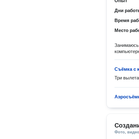
Опыт
Дни рабо
Время ра
Место раб
Занимаюсь 
компьютерн
Съёмка с 
Три вылета
Аэросъём
Создан
Фото, видео