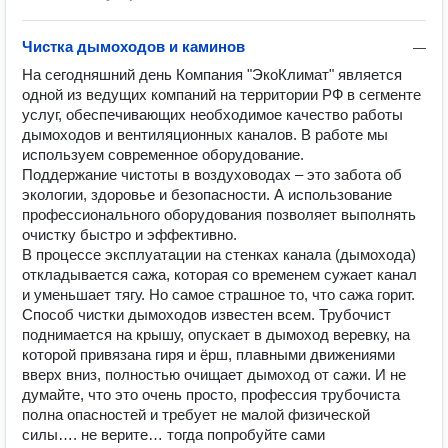
Чистка дымоходов и каминов
—
На сегодняшний день Компания "ЭкоКлимат" является 
одной из ведущих компаний на территории РФ в сегменте 
услуг, обеспечивающих необходимое качество работы 
дымоходов и вентиляционных каналов. В работе мы 
используем современное оборудование.

Поддержание чистоты в воздуховодах – это забота об 
экологии, здоровье и безопасности. А использование 
профессионального оборудования позволяет выполнять 
очистку быстро и эффективно.

В процессе эксплуатации на стенках канала (дымохода) 
откладывается сажа, которая со временем сужает канал 
и уменьшает тягу. Но самое страшное то, что сажа горит.

Способ чистки дымоходов известен всем. Трубочист 
поднимается на крышу, опускает в дымоход веревку, на 
которой привязана гиря и ёрш, плавными движениями 
вверх вниз, полностью очищает дымоход от сажи. И не 
думайте, что это очень просто, профессия трубочиста 
полна опасностей и требует не малой физической 
силы…. не верите… тогда попробуйте сами 