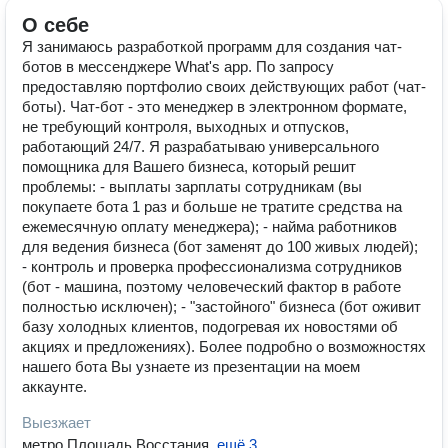
О себе
Я занимаюсь разработкой программ для создания чат-
ботов в мессенджере What's app. По запросу
предоставляю портфолио своих действующих работ (чат-
боты). Чат-бот - это менеджер в электронном формате,
не требующий контроля, выходных и отпусков,
работающий 24/7. Я разрабатываю универсального
помощника для Вашего бизнеса, который решит
проблемы: - выплаты зарплаты сотрудникам (вы
покупаете бота 1 раз и больше не тратите средства на
ежемесячную оплату менеджера); - найма работников
для ведения бизнеса (бот заменят до 100 живых людей);
- контроль и проверка профессионализма сотрудников
(бот - машина, поэтому человеческий фактор в работе
полностью исключен); - "застойного" бизнеса (бот оживит
базу холодных клиентов, подогревая их новостями об
акциях и предложениях). Более подробно о возможностях
нашего бота Вы узнаете из презентации на моем
аккаунте.
Выезжает
метро Площадь Восстания
,
ещё 3