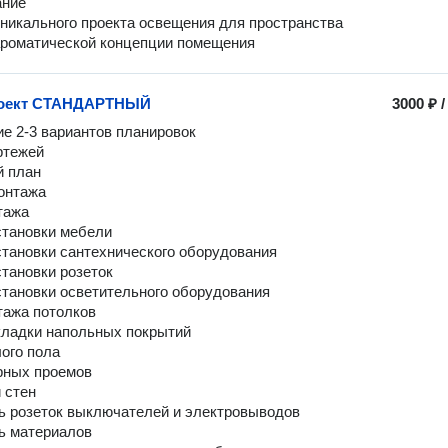
ние 

никального проекта освещения для пространства 

ароматической концепции помещения
роект СТАНДАРТНЫЙ
3000 ₽
е 2-3 вариантов планировок

тежей 

 план

онтажа

тажа

становки мебели

становки сантехнического оборудования

тановки розеток

становки осветительного оборудования

тажа потолков

кладки напольных покрытий

ого пола

рных проемов 

 стен 

ь розеток выключателей и электровыводов

ь материалов
