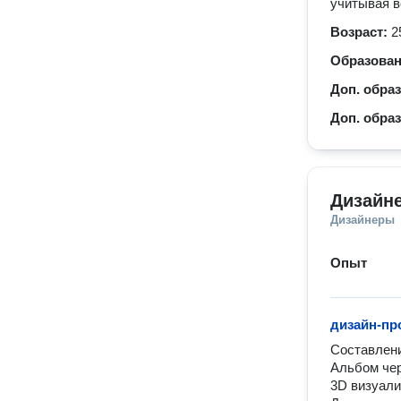
учитывая в
Возраст:
2
Образова
Доп. обра
Доп. обра
Дизайн
Дизайнеры
Опыт
дизайн-п
Составлени
Альбом чер
3D визуали