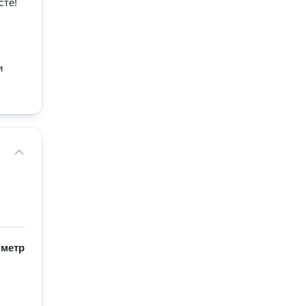
сте!
и
/
метр