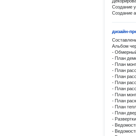
Декорирова
Создание у
Создание 
дизайн-п
Составлени
Альбом чер
- Обмерный
- План дем
- План мон
- План рас
- План рас
- План расс
- План рас
- План мон
- План рас
- План тепл
- План две
- Развертки
- Ведомост
- Ведомост