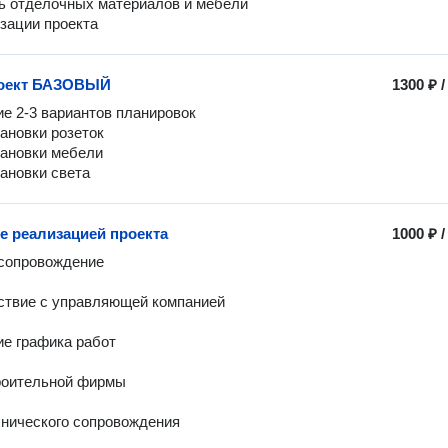
ь отделочных материалов и мебели

зации проекта 
роект БАЗОВЫЙ
1300 ₽
е 2-3 вариантов планировок

ановки розеток 

ановки мебели 

ановки света 
е реализацией проекта
1000 ₽
сопровождение 

твие с управляющей компанией 

е графика работ 

оительной фирмы 

нического сопровождения 
