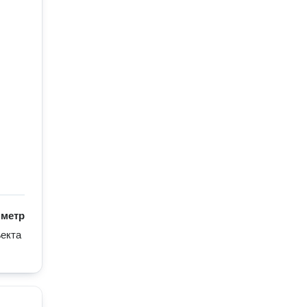
/
метр
екта 