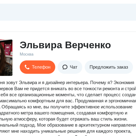
Эльвира Верченко
Москва
Телефон
Чат
Предложить заказ
ня зовут Эльвира и я дизайнер интерьера. Почему я? Экономия
нервов Вам не придется вникать во все тонкости ремонта и строй
себя все организационные моменты, что сделает процесс созда
максимально комфортным для вас. Продуманная и эргономична
 Обращаясь ко мне, вы получите эффективное использование
адратного метра вашего помещения, создавая комфортную и
ьную атмосферу, которая будет отражать ваш стиль жизни.
альный подход. Мое образование в архитектурном направлени
ляют мне находить уникальные решения для каждого проекта,