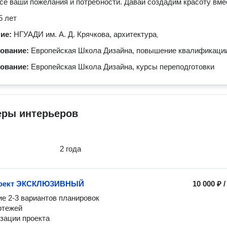
се ваши пожелания и потребности. Давай создадим красоту вме
5 лет
ние:
НГУАДИ им. А. Д. Крячкова, архитектура
,
зование:
Европейская Школа Дизайна, повышение квалификаци
зование:
Европейская Школа Дизайна, курсы переподготовки
еры интерьеров
2 года
роект ЭКСКЛЮЗИВНЫЙ
10 000 ₽
е 2-3 вариантов планировок

тежей 

зации проекта 
