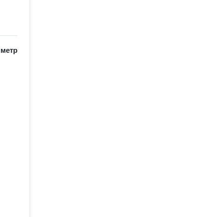
/
метр