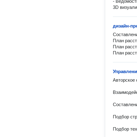
- Ведомост
3D визуали
дизайн-п
Составлени
План расст
План расст
План расст
Управлени
Авторское 
Взаимодейс
Составлени
Подбор стр
Подбор тех