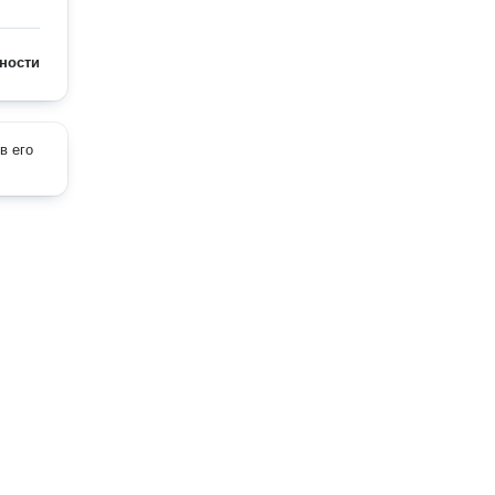
ности
в его