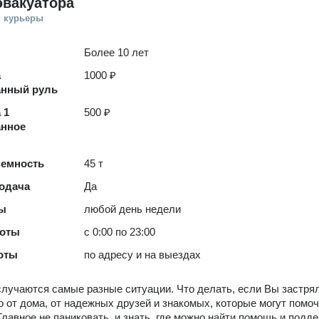
эвакуатора
и курьеры
Более 10 лет
а
1000 ₽
анный руль
 1
500 ₽
анное
ъемность
45 т
одача
Да
ты
любой день недели
боты
с 0:00 по 23:00
оты
по адресу и на выездах
случаются самые разные ситуации. Что делать, если Вы застря
о от дома, от надежных друзей и знакомых, которые могут помоч
лавное не паниковать, и знать, где можно найти помощь и подде