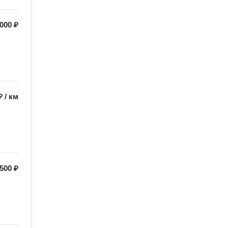
000 ₽
₽
/
км
500 ₽