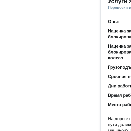
Услуги 
Перевозки 
Опыт
Наценка з
блокиров
Наценка за
блокиров
колесо
Грузопод
Срочная п
Дни рабо
Время ра
Место раб
На дороге 
пути далек
машиной? Г