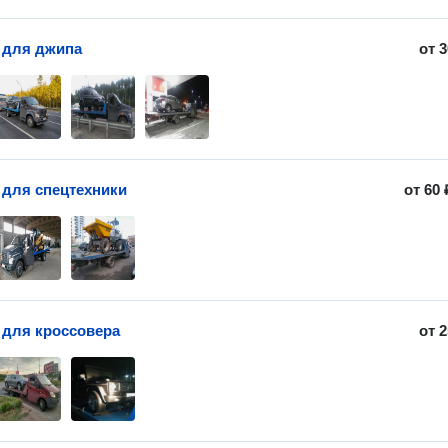
 для джипа
от
3
 для спецтехники
от
60 
 для кроссовера
от
2