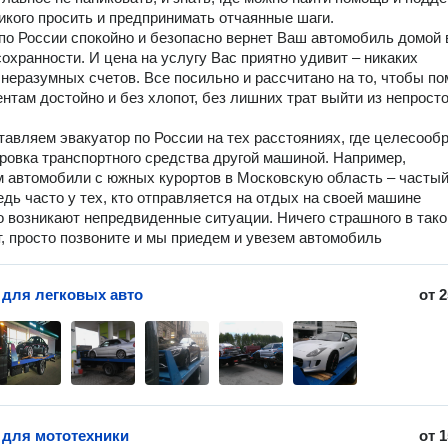
икого просить и предпринимать отчаянные шаги.
по России спокойно и безопасно вернет Ваш автомобиль домой 
сохранности. И цена на услугу Вас приятно удивит – никаких
 неразумных счетов. Все посильно и рассчитано на то, чтобы п
нтам достойно и без хлопот, без лишних трат выйти из непрост
авляем эвакуатор по России на тех расстояниях, где целесооб
ровка транспортного средства другой машиной. Например,
 автомобили с южных курортов в Московскую область – часты
едь часто у тех, кто отправляется на отдых на своей машине
 возникают непредвиденные ситуации. Ничего страшного в тако
т, просто позвоните и мы приедем и увезем автомобиль
 для легковых авто
от
2
 для мототехники
от
1