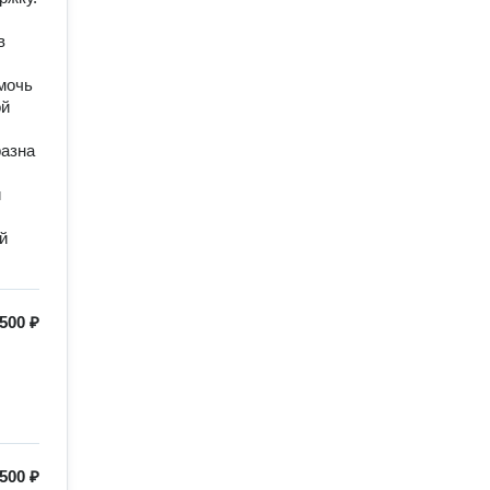
в
омочь
ой
разна
й
й
500 ₽
500 ₽