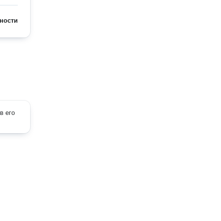
ности
в его