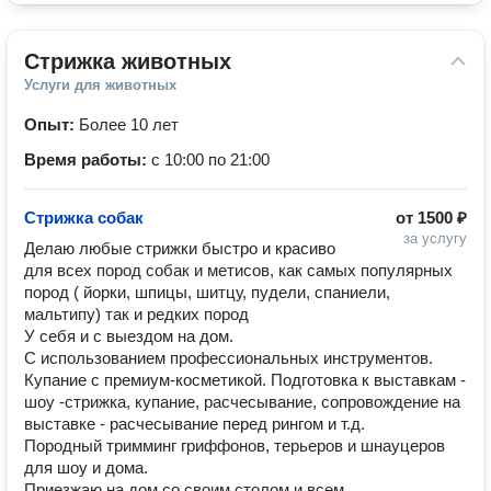
Стрижка животных
Услуги для животных
Опыт:
Более 10 лет
Время работы:
с 10:00 по 21:00
Стрижка собак
от
1500 ₽
за услугу
Делаю любые стрижки быстро и красиво 
для всех пород собак и метисов, как самых популярных 
пород ( йорки, шпицы, шитцу, пудели, спаниели, 
мальтипу) так и редких пород

У себя и с выездом на дом.

С использованием профессиональных инструментов. 
Купание с премиум-косметикой. Подготовка к выставкам - 
шоу -стрижка, купание, расчесывание, сопровождение на 
выставке - расчесывание перед рингом и т.д. 

Породный тримминг гриффонов, терьеров и шнауцеров 
для шоу и дома. 

Приезжаю на дом со своим столом и всем 