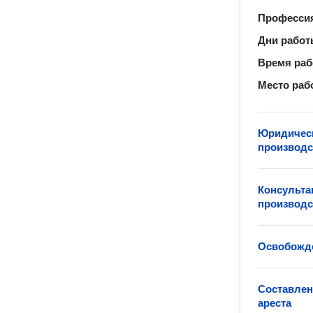
Професси
Дни рабо
Время ра
Место раб
Юридическ
производс
Консульта
производс
Освобожде
Составлен
ареста