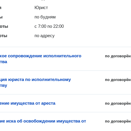
я
Юрист
ты
по будням
боты
с 7:00 по 22:00
оты
по адресу
ое сопровождение исполнительного
по договорён
тва
ция юриста по исполнительному
по договорён
тву
ние имущества от ареста
по договорён
ие иска об освобождении имущества от
по договорён