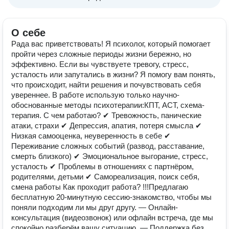
О себе
Рада вас приветствовать! Я психолог, который помогает
пройти через сложные периоды жизни бережно, но
эффективно. Если вы чувствуете тревогу, стресс,
усталость или запутались в жизни? Я помогу вам понять,
что происходит, найти решения и почувствовать себя
увереннее. В работе использую только научно-
обоснованные методы психотерапии:КПТ, ACT, схема-
терапия. С чем работаю? ✔ Тревожность, панические
атаки, страхи ✔ Депрессия, апатия, потеря смысла ✔
Низкая самооценка, неуверенность в себе ✔
Переживание сложных событий (развод, расставание,
смерть близкого) ✔ Эмоциональное выгорание, стресс,
усталость ✔ Проблемы в отношениях с партнёром,
родителями, детьми ✔ Самореализация, поиск себя,
смена работы Как проходит работа? !!!Предлагаю
бесплатную 20-минутную сессию-знакомство, чтобы мы
поняли подходим ли мы друг другу. — Онлайн-
консультация (видеозвонок) или офлайн встреча, где мы
спокойно разберём вашу ситуацию. — Поддержка без