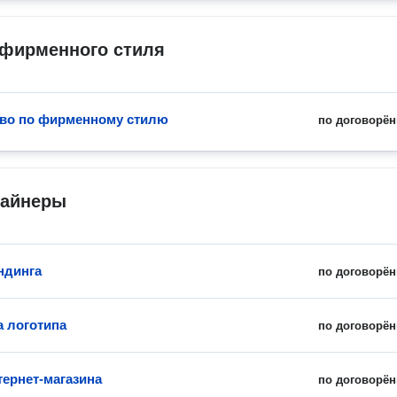
 фирменного стиля
во по фирменному стилю
по договорён
зайнеры
ндинга
по договорён
а логотипа
по договорён
тернет-магазина
по договорён