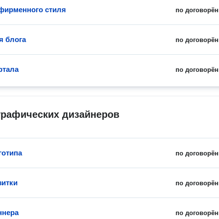
фирменного стиля
по договорён
я блога
по договорён
ртала
по договорён
графических дизайнеров
готипа
по договорён
зитки
по договорён
ннера
по договорён