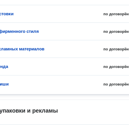
стовки
по договорён
фирменного стиля
по договорён
кламных материалов
по договорён
енда
по договорён
фиши
по договорён
упаковки и рекламы