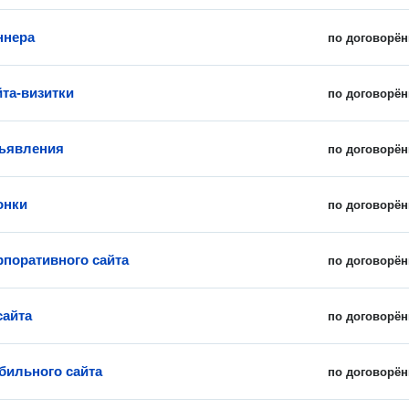
ннера
по договорён
йта-визитки
по договорён
ъявления
по договорён
онки
по договорён
рпоративного сайта
по договорён
сайта
по договорён
бильного сайта
по договорён