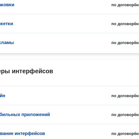
аковки
по договорён
икетки
по договорён
екламы
по договорён
еры интерфейсов
айн
по договорён
обильных приложений
по договорён
вание интерфейсов
по договорён