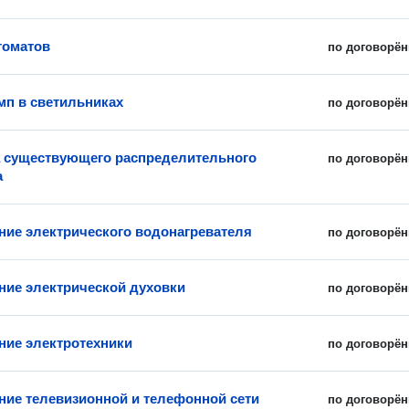
томатов
по договорён
мп в светильниках
по договорён
 существующего распределительного
по договорён
а
ие электрического водонагревателя
по договорён
ие электрической духовки
по договорён
ие электротехники
по договорён
ие телевизионной и телефонной сети
по договорён