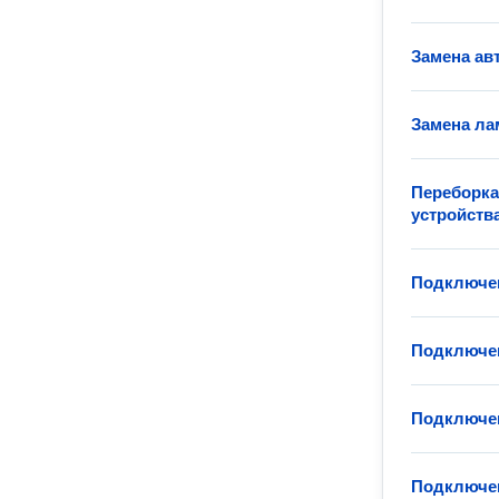
Замена ав
Замена ла
Переборка
устройств
Подключен
Подключен
Подключен
Подключен