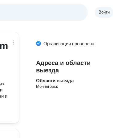
Войти
em
Организация проверена
Адреса и области
выезда
Области выезда
ых
Мончегорск
ши
чи и