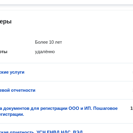
теры
Более 10 лет
оты
удалённо
ские услуги
евой отчетности
а документов для регистрации ООО и ИП. Пошаговое
1
егистрации.
ская отчетность. УСН,ЕНВД,НДС. ВЭД.