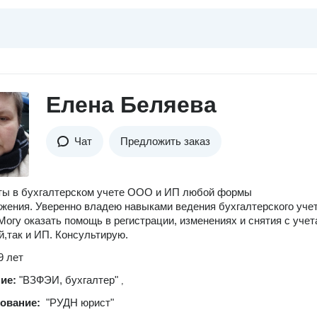
Елена Беляева
Чат
Предложить заказ
ты в бухгалтерском учете ООО и ИП любой формы
жения. Уверенно владею навыками ведения бухгалтерского уче
огу оказать помощь в регистрации, изменениях и снятия с учета
й,так и ИП. Консультирую.
9 лет
ние:
"ВЗФЭИ, бухгалтер"
,
зование:
"РУДН юрист"