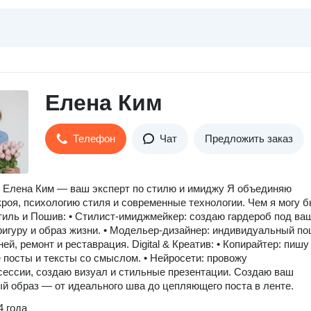
Елена Ким
Телефон
Чат
Предложить заказ
 Елена Ким — ваш эксперт по стилю и имиджу Я объединяю
кроя, психологию стиля и современные технологии. Чем я могу 
тиль и Пошив: • Стилист-имиджмейкер: создаю гардероб под ва
фигуру и образ жизни. • Модельер-дизайнер: индивидуальный по
ей, ремонт и реставрация. Digital & Креатив: • Копирайтер: пишу
посты и тексты со смыслом. • Нейросети: провожу
ессии, создаю визуал и стильные презентации. Создаю ваш
й образ — от идеального шва до цепляющего поста в ленте.
4 года