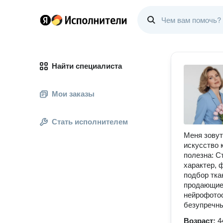
Найти специалиста
Мои заказы
Стать исполнителем
Меня зовут
искусство 
полезна: С
характер, 
подбор ткан
продающие 
нейрофотос
безупречны
Возраст:
4