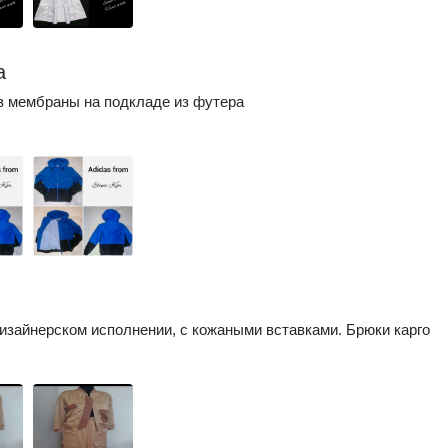
а
з мембраны на подкладе из футера
изайнерском исполнении, с кожаными вставками. Брюки карго