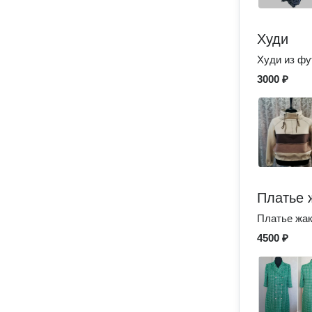
Худи
Худи из фу
3000 ₽
Платье 
Платье жак
4500 ₽