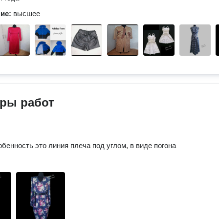
ние:
высшее
ры работ
обенность это линия плеча под углом, в виде погона