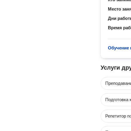
Место зан
Дни рабо
Время ра
Обучение 
Услуги др
Преподавани
Подготовка 
Репетитор п