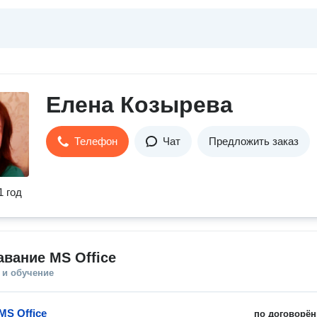
Елена Козырева
Телефон
Чат
Предложить заказ
1 год
вание MS Office
 и обучение
MS Office
по договорён