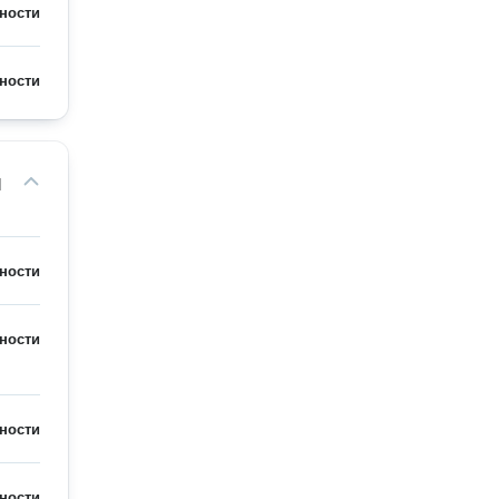
ности
ности
м
ности
ности
ности
ности