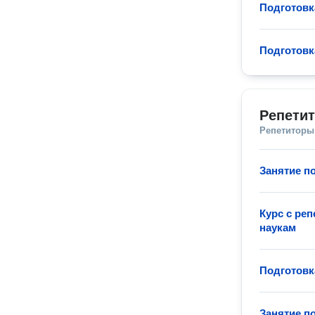
Подготовк
Подготовк
Репети
Репетиторы
Занятие п
Курс с ре
наукам
Подготовк
Занятие п