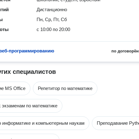
ятий
Дистанционно
ты
Пн, Ср, Пт, Сб
боты
с 10:00 по 20:00
веб-программированию
по договорён
угих специалистов
е MS Office
Репетитор по математике
к экзаменам по математике
о информатике и компьютерным наукам
Преподавание Pyth