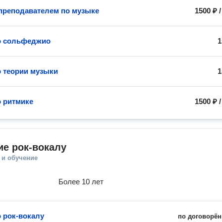
 преподавателем по музыке
1500 ₽
о сольфеджио
1
о теории музыки
1
о ритмике
1500 ₽
е рок-вокалу
 и обучение
Более 10 лет
о рок-вокалу
по договорён