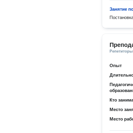
Занятие п
Постановка
Препод
Репетиторы
Опыт
Длительно
Педагогич
образован
Кто заним
Место зан
Место раб