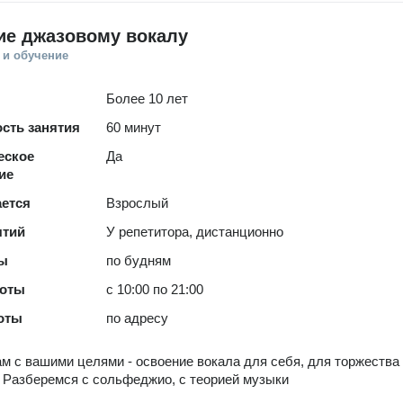
ие джазовому вокалу
 и обучение
Более 10 лет
сть занятия
60 минут
еское
Да
ие
ается
Взрослый
ятий
У репетитора, дистанционно
ты
по будням
боты
с 10:00 по 21:00
оты
по адресу
м с вашими целями - освоение вокала для себя, для торжества
 Разберемся с сольфеджио, с теорией музыки