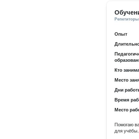
Обучен
Репетиторы
Опыт
Длительно
Педагогич
образован
Кто заним
Место зан
Дни рабо
Время ра
Место раб
Помогаю ва
для учёбы.