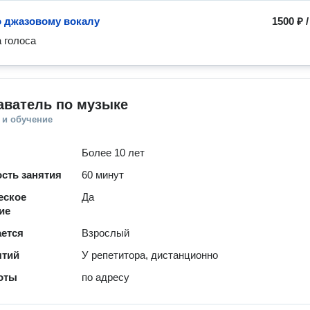
о джазовому вокалу
1500 ₽
 голоса 
аватель по музыке
 и обучение
Более 10 лет
сть занятия
60 минут
еское
Да
ие
ается
Взрослый
ятий
У репетитора, дистанционно
оты
по адресу