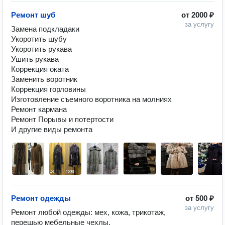
Ремонт шуб
от
2000 ₽
за услугу
Замена подкладаки

Укоротить шубу

Укоротить рукава

Ушить рукава

Коррекция оката

Заменить воротник 

Коррекция горловины

Изготовление съемного воротника на молниях 

Ремонт кармана 

Ремонт Порывы и потертости

И другие виды ремонта 
Ремонт одежды
от
500 ₽
за услугу
Ремонт любой одежды: мех, кожа, трикотаж, 
перешью мебельные чехлы. 