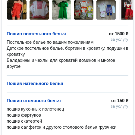
Пошив постельного белья
от
1500 ₽
за услугу
Постельное белье по вашим пожеланиям

Детское постельное белье, бортики в кроватку, подушки в 
кроватку.

Балдахины и чехлы для кроватей домиков и многое 
другое 
Пошив нательного белья
—
Пошив столового белья
от
150 ₽
за услугу
пошив кухонных полотенец 

пошив фартуков 

пошив скатертей 

пошив салфеток и другого столового белья грузчики