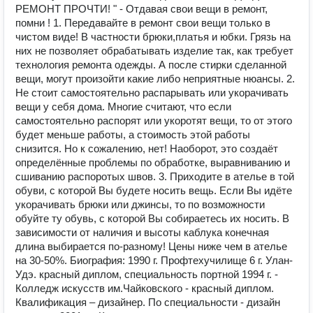
РЕМОНТ ПРОЧТИ! " - Отдавая свои вещи в ремонт,
помни ! 1. Передавайте в ремонт свои вещи только в
чистом виде! В частности брюки,платья и юбки. Грязь на
них не позволяет обрабатывать изделие так, как требует
технология ремонта одежды. А после стирки сделанной
вещи, могут произойти какие либо неприятные нюансы. 2.
Не стоит самостоятельно распарывать или укорачивать
вещи у себя дома. Многие считают, что если
самостоятельно распорят или укоротят вещи, то от этого
будет меньше работы, а стоимость этой работы
снизится. Но к сожалению, нет! Наоборот, это создаёт
определённые проблемы по обработке, выравниванию и
сшиванию распоротых швов. 3. Приходите в ателье в той
обуви, с которой Вы будете носить вещь. Если Вы идёте
укорачивать брюки или джинсы, то по возможности
обуйте ту обувь, с которой Вы собираетесь их носить. В
зависимости от наличия и высоты каблука конечная
длина выбирается по-разному! Цены ниже чем в ателье
на 30-50%. Биография: 1990 г. Профтехучилище 6 г. Улан-
Удэ. красный диплом, специальность портной 1994 г. -
Колледж искусств им.Чайковского - красный диплом.
Квалификация – дизайнер. По специальности - дизайн