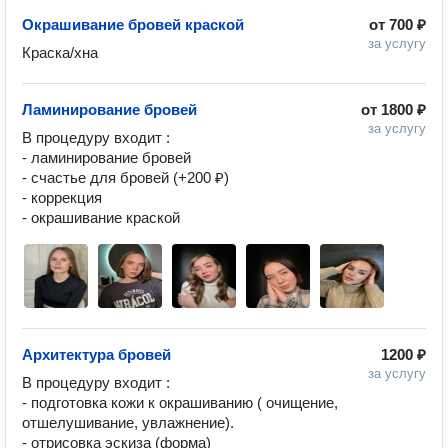
Окрашивание бровей краской
от
700 ₽
за услугу
Краска/хна 
Ламинирование бровей
от
1800 ₽
за услугу
В процедуру входит :

- ламинирование бровей 

- счастье для бровей (+200 ₽) 

- коррекция 

- окрашивание краской 
Архитектура бровей
1200 ₽
за услугу
В процедуру входит :

- подготовка кожи к окрашиванию ( очищение, 
отшелушивание, увлажнение). 

- отрисовка эскиза (форма) 
