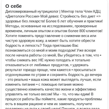
О себе
Дипломированный нутрициолог | Ментор тела Член КДЦ
«Диетологи России» Мой девиз: Стройность без диет =>
здоровье без лекарств! Более 6 лет обучения и практики!
Методы, основанные на исследованиях, проверенные
временем, личным опытом и опытом более 800 клиентов!
Хотите поменять представление о снижении веса или
чистую здоровую кожу, а может быть хотите обрести
бодрость и легкость? Тогда приглашаю Вас
познакомиться со мной и моим подходом! Уже вскоре
после начала работы со мной, Вы убедитесь в том, что •
чтобы снижать вес НЕ нужно голодать и тотально
отказываться от любимых продуктов, • удержать
результат гораздо проще, чем кажется • просыпаться
отдохнувшими по утрам и сохранять бодрость до вечера
- это реально • ваша кожа может выглядеть лучше, если
изменить питание • с помощью питания можно
существенно изменить качество жизни и эффективно
управлять не только весом! Мы - то, что мы едим! В
процессе работы Вы поймете, какие продукты-проблемы
есть в вашем рационе и чем их заменить, получите
поддержку на пути к своей цели! Пишите, я всегда рада