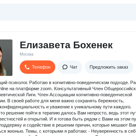
Елизавета Бохенек
Москва
Телефон
Чат
Предложить заказ
ий психолог. Работаю в когнитивно-поведенческом подходе. Р
nline на платформе zoom. Консультативный Член Общероссийск
евтической Лиги. Член Ассоциации когнитивно-поведенческой
ии. В своей работе для меня важно сохранять бережность,
 конфиденциальность и уважение к уникальному пути каждого.
то решение пойти в терапию далось Вам непросто, ведь этот пу
вестностей и открытий. И я готова быть рядом с Вами на этом пу
поддержку и содействие в решении причин, которые мешают Ва
ся жизнью. Темы, с которыми я работаю: - Неуверенность в себ