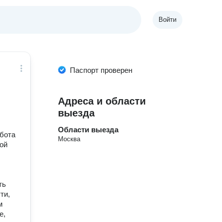
Войти
Паспорт проверен
Адреса и области
выезда
Области выезда
абота
Москва
ой
ть
ти,
м
е,