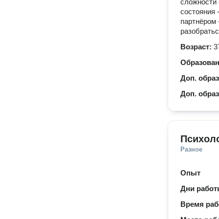
сложности 
состояния 
партнёром 
разобратьс
Возраст:
3
Образова
Доп. обра
Доп. обра
Психол
Разное
Опыт
Дни рабо
Время ра