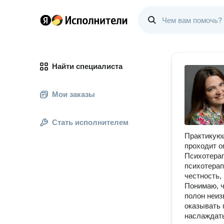
Найти специалиста
Мои заказы
Стать исполнителем
Практикующ
проходит o
Психотерап
психотерап
честность,
Понимаю, ч
полон неиз
оказывать 
наслаждать