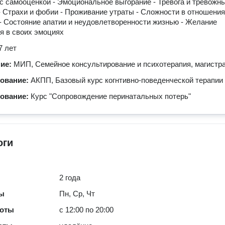
с самооценкой - Эмоциональное выгорание - Тревога и тревожн
- Страхи и фобии - Проживание утраты - Сложности в отношения
- Состояние апатии и неудовлетворенности жизнью - Желание
я в своих эмоциях
7 лет
ние:
МИП, Семейное консультирование и психотерапия, магистр
зование:
АКПП, Базовый курс когнтивно-поведенческой терапии
зование:
Курс "Сопровождение перинатальных потерь"
оги
2 года
ты
Пн, Ср, Чт
боты
с 12:00 по 20:00