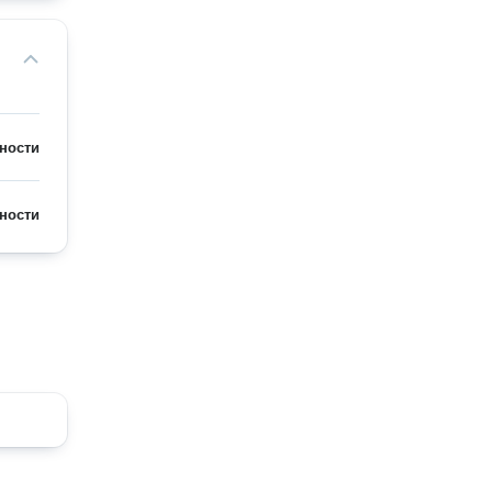
ности
ности