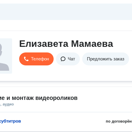
Елизавета Мамаева
Телефон
Чат
Предложить заказ
ие и монтаж видеороликов
, аудио
субтитров
по договорён