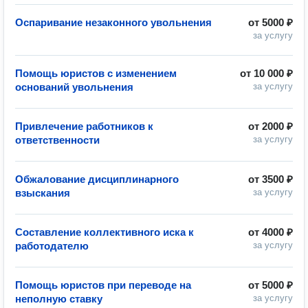
Оспаривание незаконного увольнения
от
5000 ₽
за услугу
Помощь юристов с изменением
от
10 000 ₽
оснований увольнения
за услугу
Привлечение работников к
от
2000 ₽
ответственности
за услугу
Обжалование дисциплинарного
от
3500 ₽
взыскания
за услугу
Составление коллективного иска к
от
4000 ₽
работодателю
за услугу
Помощь юристов при переводе на
от
5000 ₽
неполную ставку
за услугу