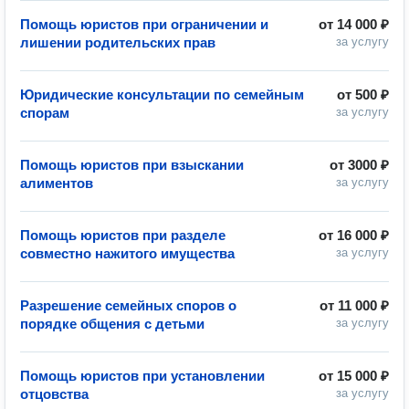
Помощь юристов при ограничении и
от
14 000 ₽
лишении родительских прав
за услугу
Юридические консультации по семейным
от
500 ₽
спорам
за услугу
Помощь юристов при взыскании
от
3000 ₽
алиментов
за услугу
Помощь юристов при разделе
от
16 000 ₽
совместно нажитого имущества
за услугу
Разрешение семейных споров о
от
11 000 ₽
порядке общения с детьми
за услугу
Помощь юристов при установлении
от
15 000 ₽
отцовства
за услугу