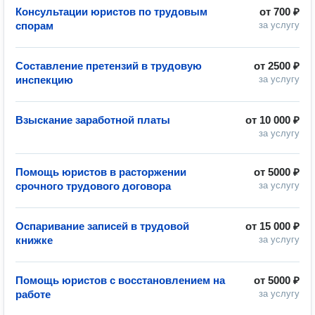
Консультации юристов по трудовым
от
700 ₽
спорам
за услугу
Составление претензий в трудовую
от
2500 ₽
инспекцию
за услугу
Взыскание заработной платы
от
10 000 ₽
за услугу
Помощь юристов в расторжении
от
5000 ₽
срочного трудового договора
за услугу
Оспаривание записей в трудовой
от
15 000 ₽
книжке
за услугу
Помощь юристов с восстановлением на
от
5000 ₽
работе
за услугу