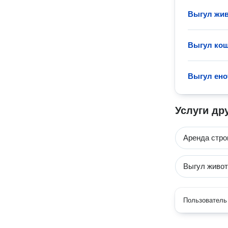
Выгул жи
Выгул ко
Выгул ено
Услуги др
Аренда стро
Выгул живо
Пользователь 