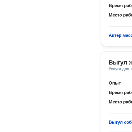
Время ра
Место раб
Актёр мас
Выгул 
Услуги для
Опыт
Время ра
Место раб
Выгул соб