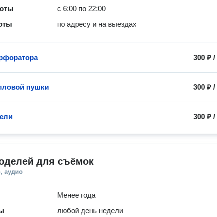
боты
с 6:00 по 22:00
оты
по адресу и на выездах
рфоратора
300 ₽
пловой пушки
300 ₽
ели
300 ₽
моделей для съёмок
, аудио
Менее года
ты
любой день недели