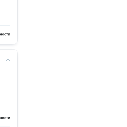
ности
ности