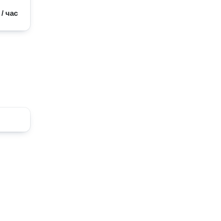
/
час