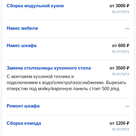
Сборка модульной кухни
от
3000 ₽
за услугу
Навес мебели
—
Навес шкафа
от
600 ₽
за услугу
Замена столешницы кухонного стола
от
3500 ₽
за услугу
С монтажем кухонной техники и 
подключением к водо/электро/газоснабжению. Вырезать 
отверстие под мойку/варочную панель стоит 500 р/ед
Ремонт шкафа
—
Сборка комода
от
1200 ₽
за услугу