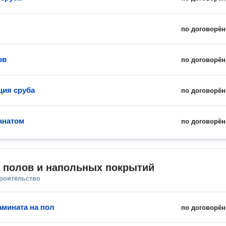
по договорён
ов
по договорён
ция сруба
по договорён
анатом
по договорён
а полов и напольных покрытий
троительство
амината на пол
по договорён