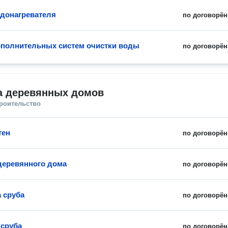
донагревателя
по договорён
полнительных систем очистки воды
по договорён
а деревянных домов
троительство
тен
по договорён
деревянного дома
по договорён
 сруба
по договорён
 сруба
по договорён