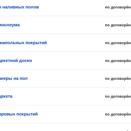
о наливных полов
по договорён
инолеума
по договорён
 напольных покрытий
по договорён
аркетной доски
по договорён
неры на пол
по договорён
аркета
по договорён
вровых покрытий
по договорён