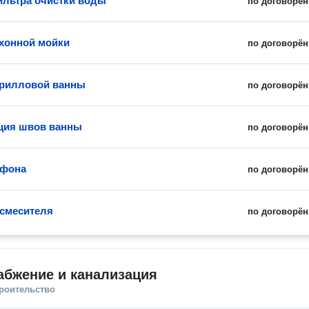
льтра очистки воды
по договорён
хонной мойки
по договорён
крилловой ванны
по договорён
ция швов ванны
по договорён
ифона
по договорён
смесителя
по договорён
абжение и канализация
троительство