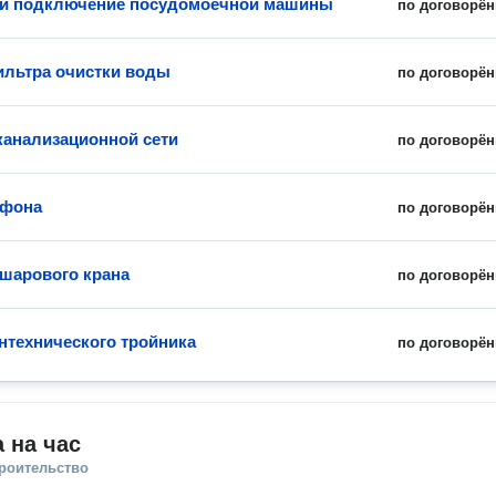
 и подключение посудомоечной машины
по договорён
льтра очистки воды
по договорён
канализационной сети
по договорён
ифона
по договорён
 шарового крана
по договорён
нтехнического тройника
по договорён
 на час
троительство