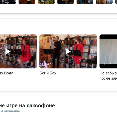
04:42
00:22
ио Нода
Бог и Бах
Не забыв
после за
Техника 
е игре на саксофоне
 и обучение