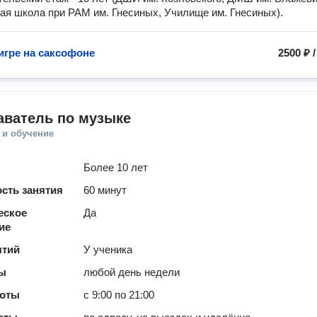
я школа при РАМ им. Гнесиных, Училище им. Гнесиных).
игре на саксофоне
2500 ₽
аватель по музыке
 и обучение
Более 10 лет
сть занятия
60 минут
еское
Да
ие
ятий
У ученика
ты
любой день недели
боты
с 9:00 по 21:00