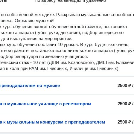
оты
по адресу, на выездах и удалённо
по собственной методике. Раскрываю музыкальные способност
ловеке. Окрыляю музыкой!
в курс обучения входит обучение нотной грамоте, постановка
ьского аппарата (губы, руки, дыхание), подбор интересного
 для выступления на мероприятии.
ых курс обучения составит 10 уроков. В курс будет включено:
отной грамоте, постановка исполнительского аппарата (губы, рук
подбор репертуара по желанию учащегося.
ельский стаж - 10 лет (ДШИ им. Козловского, ДМШ им. Блажеви
я школа при РАМ им. Гнесиных, Училище им. Гнесиных).
 преподавателем по музыке
2500 ₽
а в музыкальное училище с репетитором
2500 ₽
а к музыкальным конкурсам с преподавателем
2500 ₽