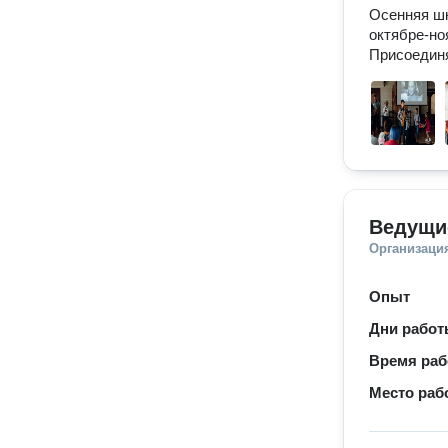
Осенняя шк
октябре-ноя
Присоедин
Ведущи
Организаци
Опыт
Дни рабо
Время ра
Место раб