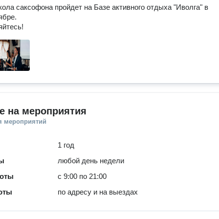
ола саксофона пройдет на Базе активного отдыха "Иволга" в 
бре.

яйтесь!
е на мероприятия
я мероприятий
1 год
ты
любой день недели
боты
с 9:00 по 21:00
оты
по адресу и на выездах