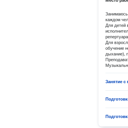
Место раб
Занимаюсь 
каждом че
Для детей 
исполнител
репертуара
Для взросл
обучение н
дыхание), 
Преподават
Музыкальна
Занятие с
Подготовк
Подготовк