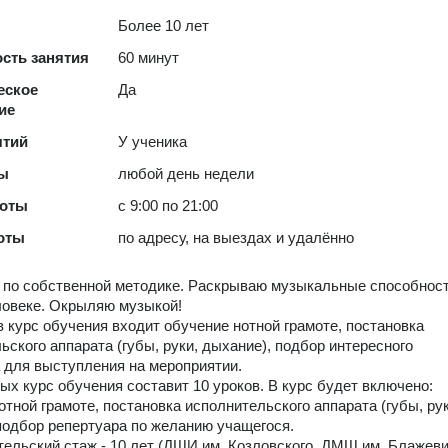
Более 10 лет
сть занятия
60 минут
еское
Да
ие
ятий
У ученика
ты
любой день недели
боты
с 9:00 по 21:00
оты
по адресу, на выездах и удалённо
по собственной методике. Раскрываю музыкальные способност
ловеке. Окрыляю музыкой!
в курс обучения входит обучение нотной грамоте, постановка
ьского аппарата (губы, руки, дыхание), подбор интересного
 для выступления на мероприятии.
ых курс обучения составит 10 уроков. В курс будет включено:
отной грамоте, постановка исполнительского аппарата (губы, рук
подбор репертуара по желанию учащегося.
ельский стаж - 10 лет (ДШИ им. Козловского, ДМШ им. Блажеви