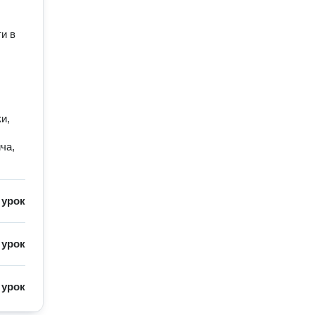
и в
и,
ча,
/
урок
/
урок
/
урок