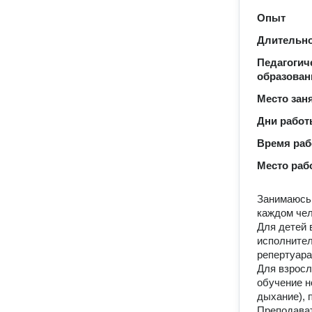
Опыт
Длительно
Педагогич
образован
Место зан
Дни рабо
Время ра
Место раб
Занимаюсь 
каждом че
Для детей 
исполнител
репертуара
Для взросл
обучение н
дыхание), 
Преподават