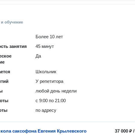
 и обучение
Более 10 лет
сть занятия
45 минут
еское
Да
ие
ается
Школьник
ятий
У репетитора
ты
любой день недели
боты
с 9:00 по 21:00
оты
по адресу
кола саксофона Евгения Крылевского
37 000 ₽