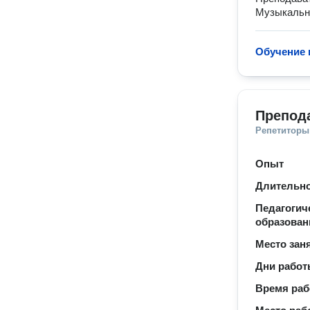
Музыкальна
Обучение 
Препод
Репетиторы
Опыт
Длительно
Педагогич
образован
Место зан
Дни рабо
Время ра