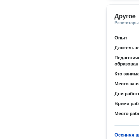
Другое
Репетиторы
Опыт
Длительно
Педагогич
образован
Кто заним
Место зан
Дни рабо
Время ра
Место раб
Осенняя ш