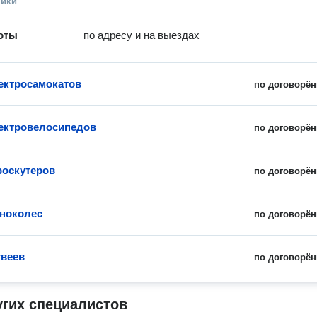
ники
оты
по адресу и на выездах
ектросамокатов
по договорён
ектровелосипедов
по договорён
роскутеров
по договорён
ноколес
по договорён
гвеев
по договорён
угих специалистов