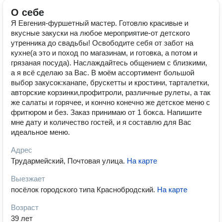
О себе
Я Евгения-фуршетный мастер. Готовлю красивые и
вкусные закуски на любое мероприятие-от детского
утренника до свадьбы! Освободите себя от забот на
кухне(а это и поход по магазинам, и готовка, а потом и
грязаная посуда). Наслаждайтесь общением с близкими,
а я всё сделаю за Вас. В моём ассортимент большой
выбор закусок:канапе, брускетты и кростини, тарталетки,
авторские корзинки,профитроли, различные рулеты, а так
же салаты и горячее, и кончно конечно же детское меню с
фритюром и без. Заказ принимаю от 1 бокса. Напишите
мне дату и количество гостей, и я составлю для Вас
идеальное меню.
Адрес
Трудармейский, Почтовая улица
.
На карте
Выезжает
посёлок городского типа Краснобродский
.
На карте
Возраст
39 лет