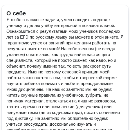
О себе
Я люблю сложные задачи, умею находить подход к
ученику и делаю учёбу интересной и познавательной.
Ознакомиться с результатами моих учеников последних
лет за ЕГЭ по русскому языку вы можете в этой анкете. Я
гарантирую успех от занятий при желании работать на
результат вместе со мной! На собственном (не всегда
удачном) опыте знаю, как трудно найти настоящего
специалиста, который не просто скажет, как надо, но и
объяснит, почему именно так, то есть раскроет суть
предмета. Именно поэтому основной принцип моей
работы заключается в том, чтобы в творческой форме
научить ребенка понимать и любить преподаваемые
мною дисциплины. На наших занятиях мы не будем:
читать скучные правила из учебников, зубрить, не
понимая материал, отвлекаться на лишние разговоры,
тратить время на слишком легкие (для ученика) или
ненужные темы (не из кодификатора), писать сочинения
под диктовку. На занятиях мы обязательно будем:
учиться рассуждать; досконально изучать и
прорабатывать сложные для ученика темы; учиться