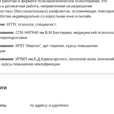
Я работаю в формате психоанатилической психотерапии, это
 и деликатная работа, направленная на разрешение
ностных (бессознательных) конфликтов, осложняющих повседн
аботаю индивидуально со взрослыми очно и онлайн.
ние:
КГПУ, психолог, специалист
,
зование:
СПб НИПНИ им В.М.Бехтерева, медицинский психолог,
переподготовки
зование:
ИПП "Иматон", арт-терапия, курсы повышения
ции
зование:
ИПМП им.Б.Д.Карвасарского, патология воли, влечений
, курсы повышения квалификации
оги
оты
по адресу и удалённо