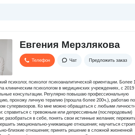
Евгения Мерзлякова
Телефон
Чат
Предложить заказ
кий психолог, психолог психоаналитической ориентации. Более 
ла клиническим психологом в медицинских учреждениях, с 2019
льные консультации. Регулярно повышаю профессиональную
ию, прохожу личную терапию (прошла более 200ч.), работаю п
ом супервизоров. Ко мне можно обращаться с любыми личност
: справиться с тревожным или депрессивным (послеродовым)
и; разобраться в себе, понять свои истинные желания; пережит
вершить эмоционально-унижающие отношения; научиться строи
но-близкие отношения; принять решение в сложной жизненной