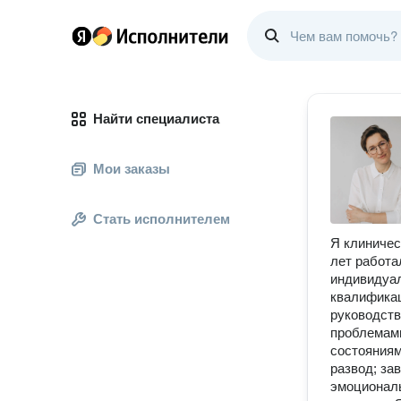
Найти специалиста
Мои заказы
Стать исполнителем
Я клиничес
лет работа
индивидуа
квалификац
руководств
проблемами
состояниям
развод; за
эмоциональ