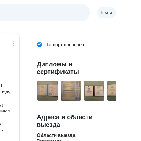
Войти
Паспорт проверен
Дипломы и
сертификаты
10
 веду
од
ными
Адреса и области
ь
выезда
ть
Области выезда