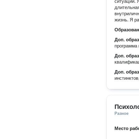
ситуации. 
длительная
внутрилич
жизнь. Я р
Образова
Доп. обра
программа 
Доп. обра
квалифика
Доп. обра
инстинктов
Психол
Разное
Место раб