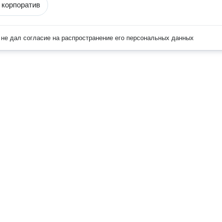
 корпоратив
не дал согласие на распространение его персональных данных
Наверх