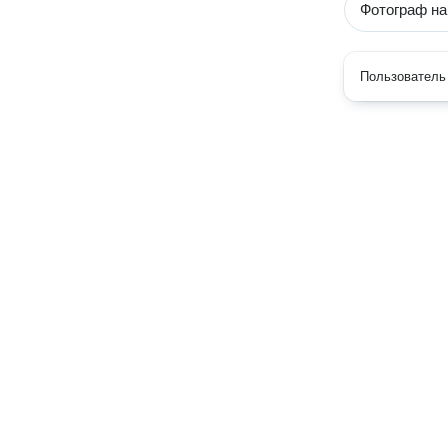
Фотограф на
Пользователь 