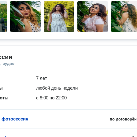
ссии
, аудио
7 лет
ты
любой день недели
боты
с 8:00 по 22:00
 фотосессия
по договорён