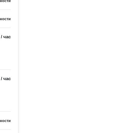
ности
ности
/
час
/
час
ности