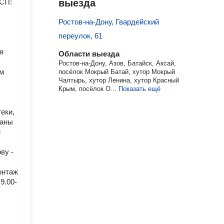
ДСП:
выезда
Ростов-на-Дону, Гвардейский
переулок, 61
я
Области выезда
Ростов-на-Дону, Азов, Батайск, Аксай,
ом
посёлок Мокрый Батай, хутор Мокрый
Чалтырь, хутор Ленина, хутор Красный
Крым, посёлок О...
Показать ещё
еки,
ваны
с
ву -
онтаж
9.00-