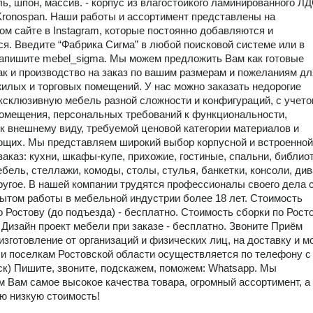
ль, шпон, массив. - корпус из влагостойкого ламинированного Л
Kronospan. Наши работы и ассортимент представлены на
м сайте в Instagram, которые постоянно добавляются и
я. Введите “Фабрика Сигма” в любой поисковой системе или в
напишите mebel_sigma. Мы можем предложить Вам как готовые
ак и производство на заказ по вашим размерам и пожеланиям дл
илых и торговых помещений. У нас можно заказать недорогие
ксклюзивную мебель разной сложности и конфигураций, с учет
омещения, персональных требований к функциональности,
к внешнему виду, требуемой ценовой категории материалов и
щих. Мы представляем широкий выбор корпусной и встроенной
заказ: кухни, шкафы-купе, прихожие, гостиные, спальни, библиот
бель, стеллажи, комоды, столы, стулья, банкетки, консоли, ди
ругое. В нашей компании трудятся профессионалы своего дела 
ытом работы в мебельной индустрии более 18 лет. Стоимость
о Ростову (до подъезда) - бесплатно. Стоимость сборки по Росто
 Дизайн проект мебели при заказе - бесплатно. Звоните Приём
 изготовление от организаций и физических лиц, на доставку и м
 и поселкам Ростовской области осуществляется по телефону с 
мск) Пишите, звоните, подскажем, поможем: Whatsapp. Мы
м Вам самое высокое качества товара, огромный ассортимент, а
ю низкую стоимость!