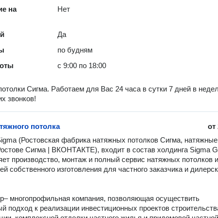
е на
Нет
ей
Да
ты
по будням
боты
с 9:00 по 18:00
отолки Сигма. Работаем для Вас 24 часа в сутки 7 дней в неде
х звонков!
тяжного потолка
от
igma (Ростовская фабрика натяжных потолков Сигма, натяжные 
Ростове Сигма | ВКОНТАКТЕ), входит в состав холдинга Sigma Gr
ет производство, монтаж и полный сервис натяжных потолков и
ей собственного изготовления для частного заказчика и дилерск
p– многопрофильная компания, позволяющая осуществить 
й подход к реализации инвестиционных проектов строительства
ции, комплексной отделки частного жилья и придомовой частной