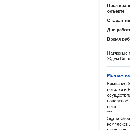
Проживани
объекте
С гаранти
Дни рабо
Время ра
Натяжные п
Ждем Ваши
Монтаж на
Компания S
потолки в 
осуществля
поверхност
сети.

***

Sigma Grou
комплексны
реконструк