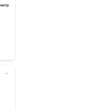
/
метр