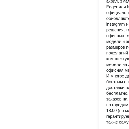
акрил, эма
Egger или 
официально
обновляютс
instagram 
решения, т
офисных, ж
модели и э
размеров п
пожеланий 
комплектую
мебели на 
офисная ме
И многое д
богатым оп
доставки п
бесплатно.
заказов на
по городам
18.00 (по 
гарантируе
также саму