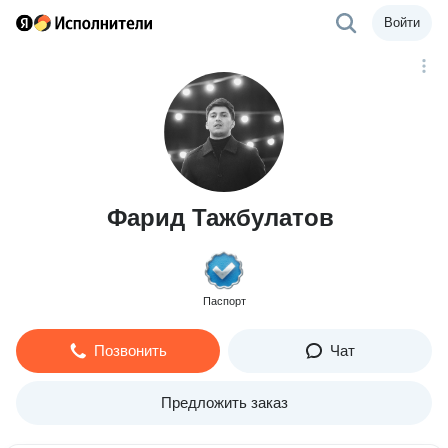
Войти
Фарид Тажбулатов
Паспорт
Позвонить
Чат
Предложить заказ