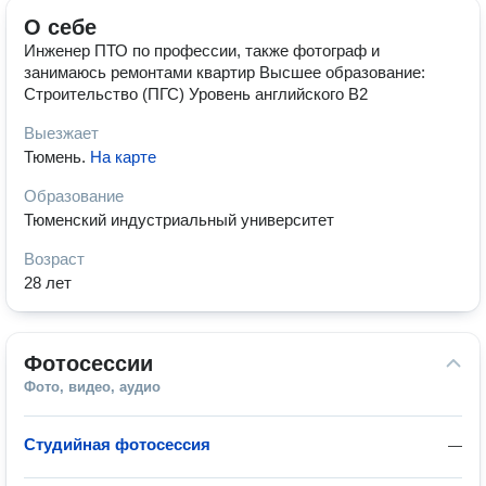
О себе
Инженер ПТО по профессии, также фотограф и
занимаюсь ремонтами квартир Высшее образование:
Строительство (ПГС) Уровень английского В2
Выезжает
Тюмень
.
На карте
Образование
Тюменский индустриальный университет
Возраст
28 лет
Фотосессии
Фото, видео, аудио
Студийная фотосессия
—