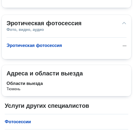
Эротическая фотосессия
Фото, видео, аудио
Эротическая фотосессия
—
Адреса и области выезда
Области выезда
Тюмень
Услуги других специалистов
Фотосессии