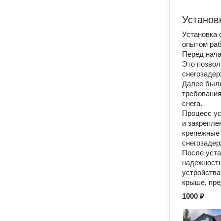
Установ
Установка
опытом раб
Перед нача
Это позвол
снегозадер
Далее были
требования
снега.
Процесс ус
и закрепле
крепежные
снегозадер
После уста
надежность
устройства
крыше, пре
1000 ₽