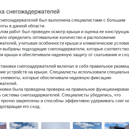
ка снегожадержателей
 снегозадержателей был выполнена специалистами с большим
оты в данной области.
лом работ был проведен осмотр крыши и оценка ее конструкции
ило определить оптимальное количество и расположение
жателей, учитывая особенности крыши и климатические услови
 выбраны подходящие снегозадержатели, которые соответств
м крыши и обеспечивали надежную защиту от скатывания и сх
тановки снегозадержателей включал в себя правильное разме
ние устройств на крыше. Специалисты использовали специаль
 элементы, которые обеспечивали надежную фиксацию
жателей.
новки была проведена проверка на правильное функционирован
 системы снегозадержателей. Специалисты убедились, что
 прочно закреплены и способны эффективно удерживать снег н
дотвращая его сход.