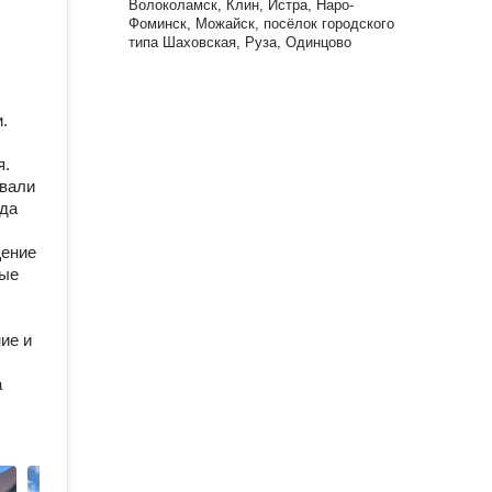
Волоколамск, Клин, Истра, Наро-
Фоминск, Можайск, посёлок городского
типа Шаховская, Руза, Одинцово
.
я.
овали
ода
щение
ные
ие и
а