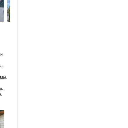
ли
на
емы.
ю.
а.