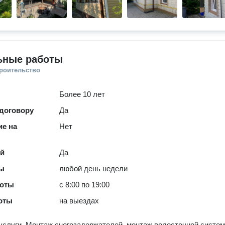
ьные работы
троительство
Более 10 лет
 договору
Да
е на
Нет
ей
Да
ты
любой день недели
боты
с 8:00 по 19:00
оты
на выездах
слуги. Монтаж снегозадержателей, монтаж водосточной систем