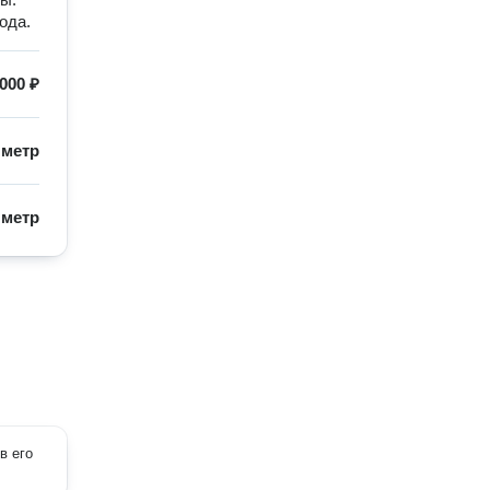
ода.
 000 ₽
/
метр
/
метр
в его