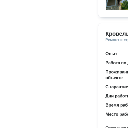
Кровел
Ремонт и с
Опыт
Работа по
Проживани
объекте
С гаранти
Дни рабо
Время ра
Место раб
Оказываю у