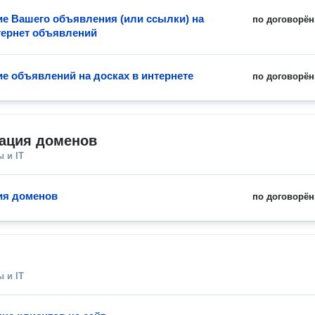
е Вашего объявления (или ссылки) на
по договорён
тернет объявлений
е объявлений на досках в интернете
по договорён
рация доменов
 и IT
ия доменов
по договорён
 и IT