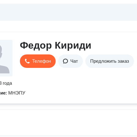
Федор Кириди
Телефон
Чат
Предложить заказ
3 года
ние:
МНЭПУ