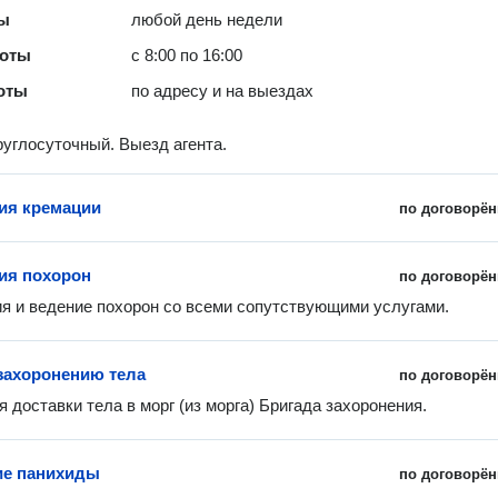
ты
любой день недели
боты
с 8:00 по 16:00
оты
по адресу и на выездах
углосуточный. Выезд агента.
ия кремации
по договорён
ия похорон
по договорён
я и ведение похорон со всеми сопутствующими услугами.
 захоронению тела
по договорён
 доставки тела в морг (из морга) Бригада захоронения.  
ие панихиды
по договорён