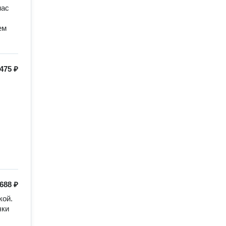
ас 
м 
475 ₽
688 ₽
ой. 
ки 