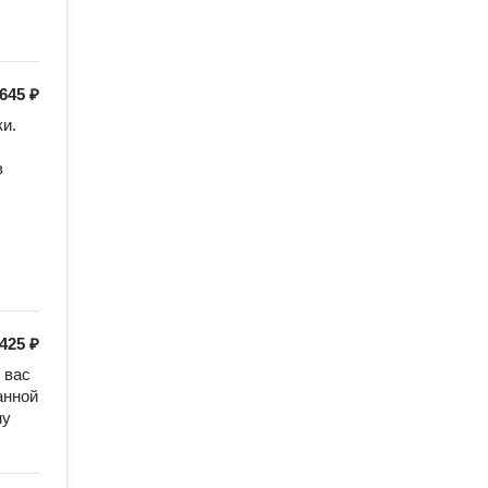
645 ₽
. 
 
425 ₽
вас 
нной 
у 