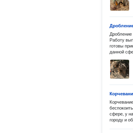
Дробление
Дробление 
Работу вып
готовы при
данной сфе
Корчевани
Корчевание
беспокоить
сфере, у н
городу и о