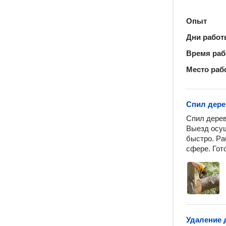
Опыт
Дни рабо
Время ра
Место раб
Спил дере
Спил дерев
Выезд осущ
быстро. Ра
сфере. Гот
Удаление 