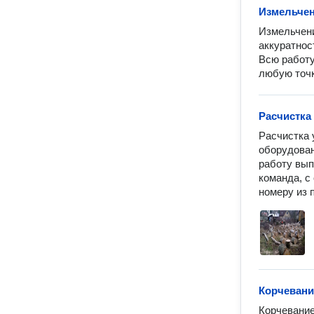
Измельчен
Измельчени
аккуратнос
Всю работу
любую точк
Расчистка
Расчистка 
оборудован
работу вып
команда, с
номеру из 
Корчевани
Корчевание