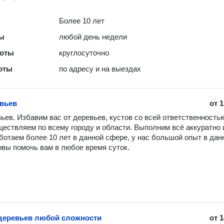
Более 10 лет
ты
любой день недели
боты
круглосуточно
оты
по адресу и на выездах
вьев
от
1
ьев. Избавим вас от деревьев, кустов со всей ответственностью
ествляем по всему городу и области. Выполним всё аккуратно и
ботаем более 10 лет в данной сфере, у нас большой опыт в данн
овы помочь вам в любое время суток.
деревьев любой сложности
от
1