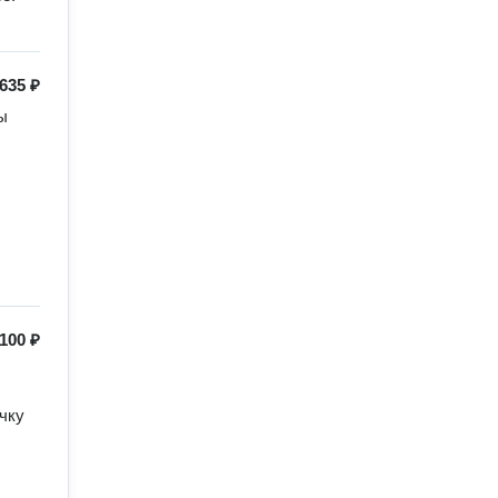
635 ₽
 
100 ₽
ку 