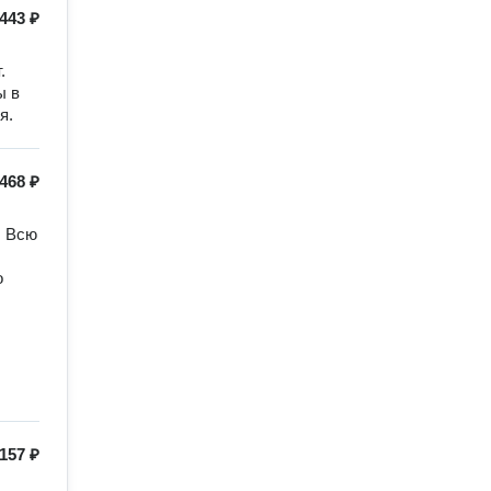
443 ₽
 
 в 
я.
468 ₽
 Всю 
 
157 ₽