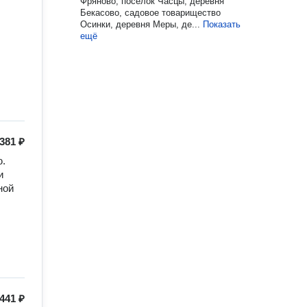
Фряново, посёлок Часцы, деревня
Бекасово, садовое товарищество
Осинки, деревня Меры, де...
Показать
ещё
381 ₽
. 
 
ой 
441 ₽