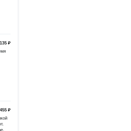
135 ₽
мя 
455 ₽
кой 
. 
. 