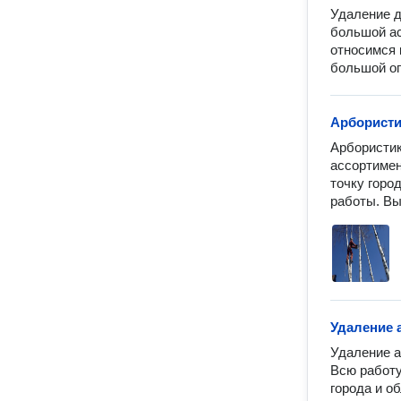
Удаление д
большой ас
относимся 
большой оп
Арбористи
Арбористик
ассортимен
точку горо
работы. Вы
Удаление 
Удаление а
Всю работу
города и о