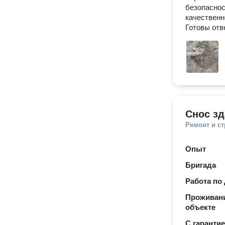
безопаснос
качественн
Готовы отв
Снос зд
Ремонт и с
Опыт
Бригада
Работа по
Проживани
объекте
С гаранти