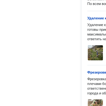
По всем во
Удаление 
Удаление к
готовы при
максимальн
ответить н
Фрезеровк
Фрезеровка
плечами бо
ответствен
города и о