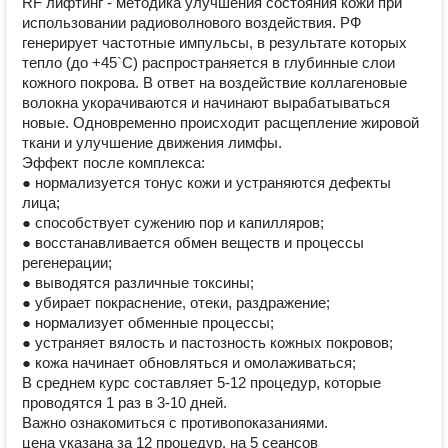
RF лифтинг - методика улучшения состояния кожи при
использовании радиоволнового воздействия. РФ
генерирует частотные импульсы, в результате которых
тепло (до +45`С) распространяется в глубинные слои
кожного покрова. В ответ на воздействие коллагеновые
волокна укорачиваются и начинают вырабатываться
новые. Одновременно происходит расщепление жировой
ткани и улучшение движения лимфы.
Эффект после комплекса:
● нормализуется тонус кожи и устраняются дефекты
лица;
● способствует сужению пор и капилляров;
● восстанавливается обмен веществ и процессы
регенерации;
● выводятся различные токсины;
● убирает покраснение, отеки, раздражение;
● нормализует обменные процессы;
● устраняет вялость и пастозность кожных покровов;
● кожа начинает обновляться и омолаживаться;
В среднем курс составляет 5-12 процедур, которые
проводятся 1 раз в 3-10 дней.
Важно ознакомиться с противопоказаниями.
цена указана за 12 процедур, на 5 сеансов