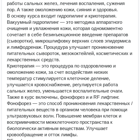
работы сальных желез, лечения воспаления, сужения
пор. А также омоложению кожи, сияния и здоровья.
В основу курса входит гидропилинг и криотерапия.
Вакуумный гидропилинг — это методика аппаратного
очищения и увлажнения кожи, которая одномоментно
сочетает в себе безинъекционное введение препаратов
(сыворотки), микрошлифовку верхних слоев эпидермиса
и лимфодренаж. Процедура улучшает проникновение
питательных сывороток, мезококтейлей, косметических и
лекарственных средств.
Криотерапия — это процедура по оздоровлению и
омоложению кожи, за счет воздействия низких
температур стимулируется клеточное деление,
улучшается кровоснабжение, регулируется работа
сальных желез, уменьшается воспалительные очаги.
Также в курс включены, фонофорез и и RF лифтинг.
Фонофорез — это способ проникновения лекарственных /
питательных веществ в организм человека при помощи
ультразвуковых волн. Повышение мембран клеток и
восприимчивости межклеточного пространства к
биологически активным веществам. Улучшает
кровообращение и отток лимфы.