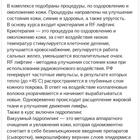
В комплексе подобраны процедуры, по оздоровлению и
омоложению кожи. Процедуры направлены на улучшение
состояния кожи, сияние и здоровья, а также упругость.
В основу курса входит криотерапия и RF лифтинг.
Криотерапия — это процедура по оздоровлению и
омоложению кожи, за счет воздействия низких
температур стимулируется клеточное деление,
улучшается кровоснабжение, регулируется работа
сальных желез, уменьшается воспалительные очаги.
RF лифтинг - методика улучшения состояния кожи при
использовании радиоволнового воздействия. РФ
генерирует частотные импульсы, в результате которых
тепло (до +45`С) распространяется в глубинные слои
кожного покрова. В ответ на воздействие коллагеновые
волокна укорачиваются и начинают вырабатываться
новые. Одновременно происходит расщепление жировой
ткани и улучшение движения лимфы.
Также в курс включен гидропилинг.
Вакуумный гидропилинг — это методика аппаратного
очищения и увлажнения кожи, которая одномоментно
сочетает в себе безинъекционное введение препаратов
(сыворотки), микрошлифовку верхних слоев эпидермиса