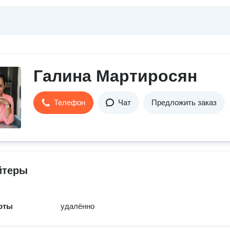
Галина Мартиросян
Телефон
Чат
Предложить заказ
йтеры
оты
удалённо