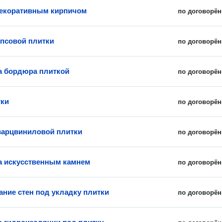
екоративным кирпичом
по договорён
ипсовой плитки
по договорён
 бордюра плиткой
по договорён
тки
по договорён
варцвиниловой плитки
по договорён
 искусственным камнем
по договорён
ние стен под укладку плитки
по договорён