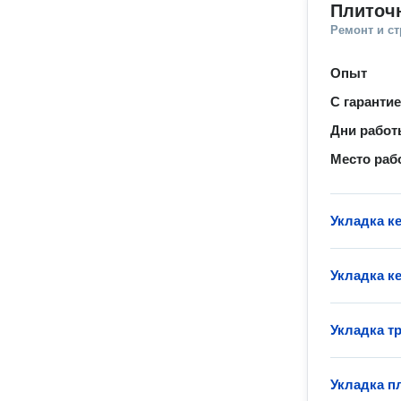
Плиточ
Ремонт и с
Опыт
С гаранти
Дни рабо
Место раб
Укладка к
Укладка к
Укладка т
Укладка пл