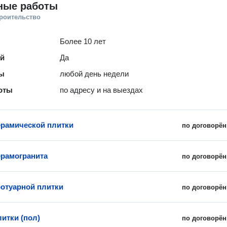
ные работы
троительство
Более 10 лет
ей
Да
ты
любой день недели
оты
по адресу и на выездах
ерамической плитки
по договорён
ерамогранита
по договорён
ротуарной плитки
по договорён
итки (пол)
по договорён