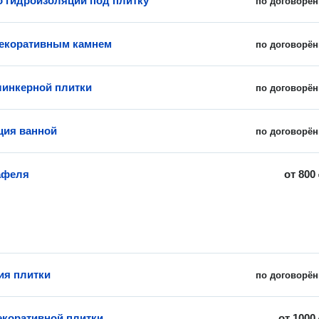
о гидроизоляции под плитку
по договорён
екоративным камнем
по договорён
линкерной плитки
по договорён
ция ванной
по договорён
афеля
от
800
ия плитки
по договорён
екоративной плитки
от
1000