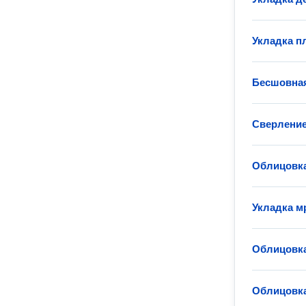
Укладка п
Бесшовная
Сверление
Облицовка
Укладка м
Облицовк
Облицовк