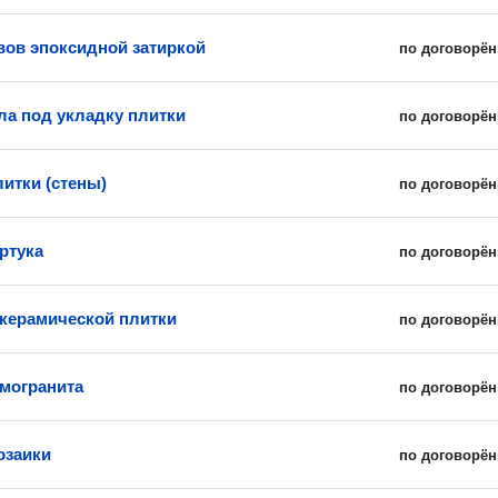
вов эпоксидной затиркой
по договорён
ла под укладку плитки
по договорён
литки (стены)
по договорён
ртука
по договорён
керамической плитки
по договорён
амогранита
по договорён
озаики
по договорён