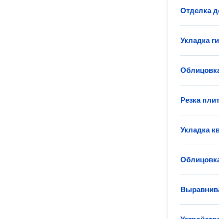
Отделка д
Укладка г
Облицовка
Резка пли
Укладка к
Облицовка
Выравнива