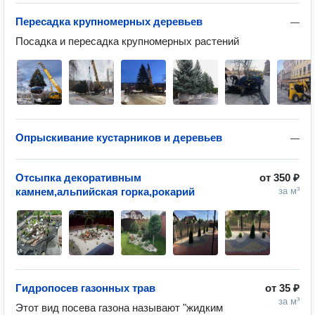
Пересадка крупномерных деревьев
—
Посадка и пересадка крупномерных растений
Опрыскивание кустарников и деревьев
—
Отсыпка декоративным
от
350 ₽
камнем,альпийская горка,рокарий
за м³
Гидропосев газонных трав
от
35 ₽
за м³
Этот вид посева газона называют "жидким 