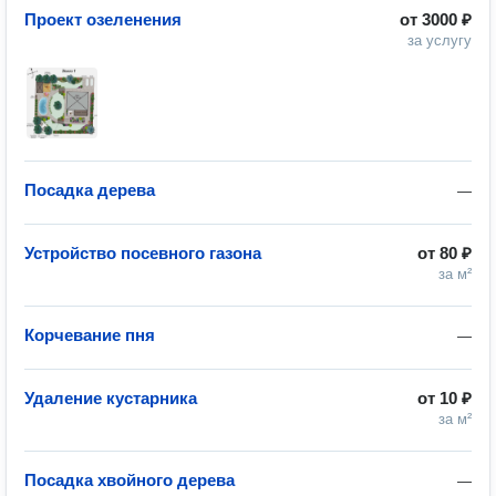
Проект озеленения
от
3000 ₽
за услугу
Посадка дерева
—
Устройство посевного газона
от
80 ₽
за м²
Корчевание пня
—
Удаление кустарника
от
10 ₽
за м²
Посадка хвойного дерева
—