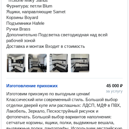
"TriStone Milky Sands"

Фурнитура: петли Blum

Ящики, направляющие Samet

Корзины Boyard

Подъемники Hafele

Ручки Brass

Дополнительно Подсветка светодиодная над всей 
рабочей зоной

Доставка и монтаж Входит в стоимость
Изготовление прихожих
45 000 ₽
за услугу
Изготовим прихожую по выгодным ценам! 
Классический или современный стиль. Большой выбор 
отделки дверей купе или распашных: ЛДСП, МДФ в ПВХ, 
Лакобель, Зеркало, Пескоструйный рисунок и 
фотопечать. Большой выбор вариантов наполнения: 
сетчатые корзины, ящики, полки, выдвижные вешала, 
выдвижные полки, пантографы. Используем австрийскую 