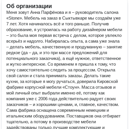
Об организации
Меня зовут Анна Парфёнова и я – руководитель салона
«Stone». Мебель на заказ в Сыктывкаре мы создаём уже
7 лет. Хотя начиналось всё и того раньше. Получив
образование, я устроилась на работу дизайнером мебели
– это была моя первая встреча с делом, которое увлекло
всерьёз и надолго. Набиралась опыта, а сама уже знала
– делать мебель, качественную и продуманную – занятие
редкое (да – да, и это при массе предложений для
потенциального заказчика), а ещё нужное, ответственное
и жутко интересное. Со временем я пришла к тому, что
хочу самостоятельно следить за процессом. Открыла
свой салон и стала принимать заказы. Делать такие
кухни, за которые я могу ручаться, доверила Кировской
фабрике корпусной мебели «Стоун». Масса отзывов и
мой личный опыт выбрали именно её, потому как
компания уже с 2006 года действительно радует своих
заказчиков – и хорошими ценами, и, главное, качеством.
Сама фабрика оснащена современным немецким и
итальянским оборудованием. Поставщиков она отбирает
тщательно, а потому в производстве мебели
задействованы только лучшие комплектующие и