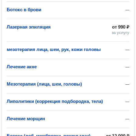
Ботокс в брови
—
Лазерная эпиляция
от
990 ₽
за услугу
мезотерапия лица, шеи, рук, кожи головы
—
Лечение акне
—
Мезотерапия (лица, шеи, головы)
—
Липолитики (коррекция подбородка, тела)
—
Лечение морщин
—
Ботокс (лоб, межбровка, вокруг глаз)
от
12 000 ₽