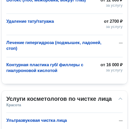
за услугу
Удаление тату/татуажа
от
2700 ₽
за услугу
Лечение гипергидроза (подмышек, ладоней,
—
стоп)
Контурная пластика губ/ филлеры с
от
16 000 ₽
гиалуроновой кислотой
за услугу
Услуги косметологов по чистке лица
Красота
Ультразвуковая чистка лица
—