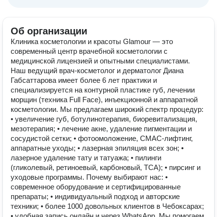
Об организации
Клиника косметологии и красоты Glamour — это
современный центр врачебной косметологии с
медицинской лицензией и опытными специалистами.
Наш ведущий врач-косметолог и дерматолог Диана
Габсаттарова имеет более 6 лет практики и
специализируется на контурной пластике губ, лечении
морщин (техника Full Face), инъекционной и аппаратной
косметологии. Мы предлагаем широкий спектр процедур:
• увеличение губ, ботулинотерапия, биоревитализация,
мезотерапия; • лечение акне, удаление пигментации и
сосудистой сетки; • фотоомоложение, СМАС-лифтинг,
аппаратные уходы; • лазерная эпиляция всех зон; •
лазерное удаление тату и татуажа; • пилинги
(гликолевый, ретиноевый, карбоновый, TCA); • пирсинг и
уходовые программы. Почему выбирают нас: •
современное оборудование и сертифицированные
препараты; • индивидуальный подход и авторские
техники; • более 1000 довольных клиентов в Чебоксарах;
• удобная запись онлайн и через WhatsApp. Мы помогаем