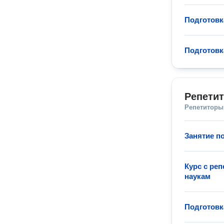
Подготовк
Подготовк
Репети
Репетиторы
Занятие п
Курс с ре
наукам
Подготовк