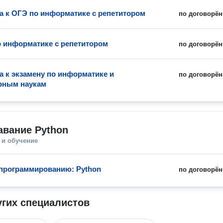
а к ОГЭ по информатике с репетитором
по договорён
о информатике с репетитором
по договорён
а к экзамену по информатике и
по договорён
рным наукам
авание Python
 и обучение
программированию: Python
по договорён
угих специалистов