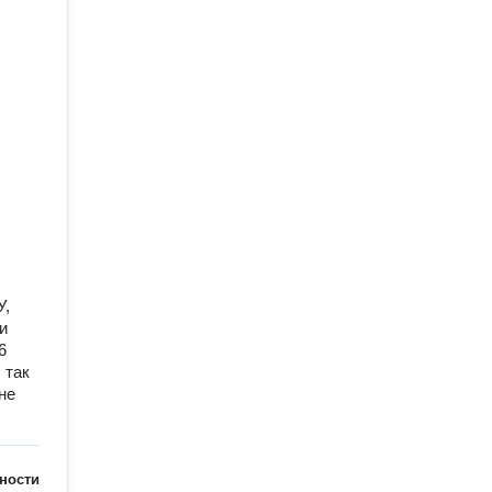
У,
и
6
 так
не
ности