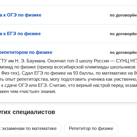
а к ОГЭ по физике
по договорён
а к ЕГЭ по физике
по договорён
 репетитором по физике
по договорён
ТУ им Н. Э. Баумана. Окончил топ-3 школу России — СУНЦ НГУ
мпиад по физике (призер всесибирской олимпиады школьников и
Физ-тех), Сдал ЕГЭ по физике на 93 баллы, по математике на 86
ть опыт репетиторства, могу подготовить ученика как умственно, 
 к сдаче ОГЭ или ЕГЭ. Считаю, что верный настрой перед экзам
ажен чем «чистые» знания.
угих специалистов
к экзаменам по математике
Репетитор по физике