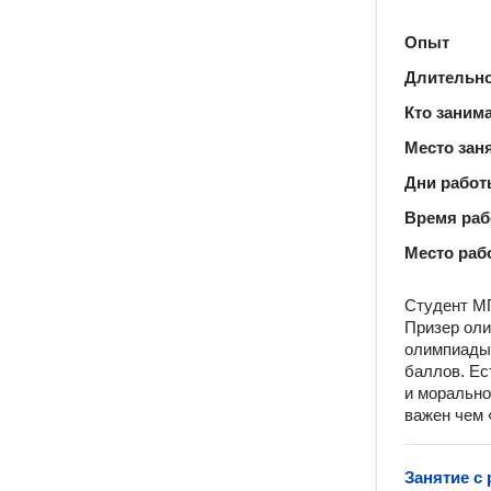
Опыт
Длительно
Кто заним
Место зан
Дни рабо
Время ра
Место раб
Студент МГ
Призер оли
олимпиады 
баллов. Ес
и морально
важен чем 
Занятие с