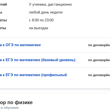
ятий
У ученика, дистанционно
ты
любой день недели
боты
с 8:00 по 23:00
оты
на выездах
а к ОГЭ по математике
по договорён
а к ЕГЭ по математике (базовый уровень)
по договорён
а к ЕГЭ по математике (профильный
по договорён
ор по физике
 и обучение