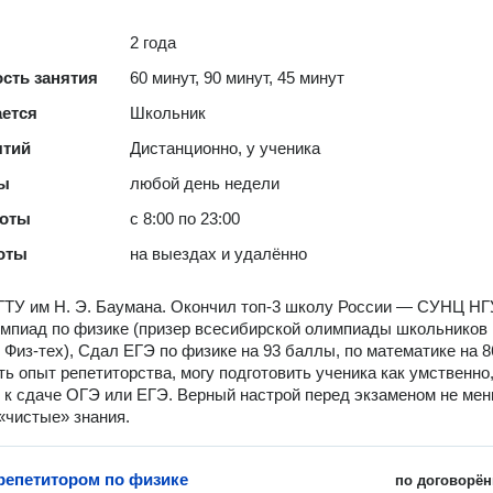
2 года
сть занятия
60 минут, 90 минут, 45 минут
ается
Школьник
ятий
Дистанционно, у ученика
ты
любой день недели
боты
с 8:00 по 23:00
оты
на выездах и удалённо
ТУ им Н. Э. Баумана. Окончил топ-3 школу России — СУНЦ НГ
мпиад по физике (призер всесибирской олимпиады школьников 
Физ-тех), Сдал ЕГЭ по физике на 93 баллы, по математике на 8
ть опыт репетиторства, могу подготовить ученика как умственно,
 к сдаче ОГЭ или ЕГЭ. Верный настрой перед экзаменом не мен
«чистые» знания.
 репетитором по физике
по договорён