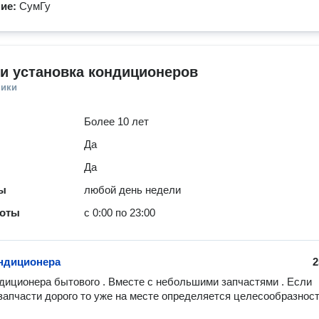
ние:
СумГу
и установка кондиционеров
ники
Более 10 лет
Да
Да
ты
любой день недели
боты
с 0:00 по 23:00
ндиционера
2
диционера бытового . Вместе с небольшими запчастями . Если 
запчасти дорого то уже на месте определяется целесообразност