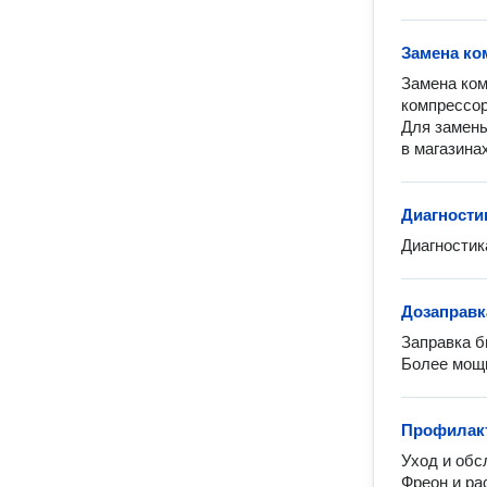
Замена ко
Замена ком
компрессор
Для замены
в магазина
Диагности
Диагностик
Дозаправк
Заправка б
Более мощ
Профилакт
Уход и обс
Фреон и ра