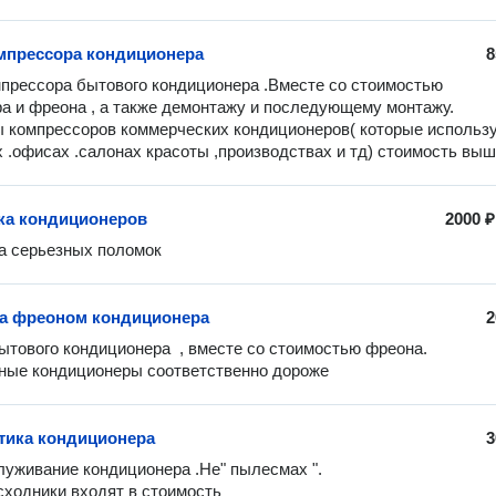
мпрессора кондиционера
8
прессора бытового кондиционера .Вместе со стоимостью 
а и фреона , а также демонтажу и последующему монтажу. 

 компрессоров коммерческих кондиционеров( которые использу
х .офисах .салонах красоты ,производствах и тд) стоимость выш
ка кондиционеров
2000 ₽
а серьезных поломок
а фреоном кондиционера
2
ытового кондиционера  , вместе со стоимостью фреона.

ные кондиционеры соответственно дороже
ика кондиционера
3
луживание кондиционера .Не" пылесмах ".

сходники входят в стоимость