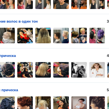
ие волос в один тон
3
прическа
4
 прическа
5