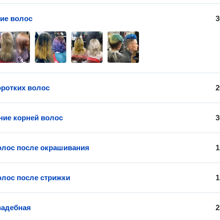
ие волос
3
оротких волос
2
ие корней волос
3
олос после окрашивания
1
олос после стрижки
1
вадебная
2