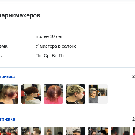
парикмахеров
Более 10 лет
ема
У мастера в салоне
ты
Пн, Ср, Вт, Пт
трижка
2
трижка
2