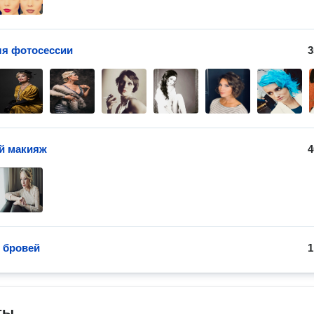
я фотосессии
3
й макияж
4
 бровей
1
ты