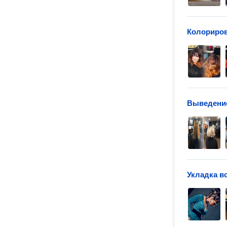
Колориров
Выведение
Укладка в