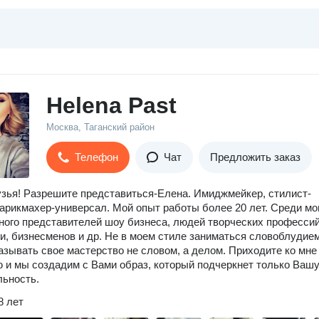
Helena Past
Москва, Таганский район
Телефон
Чат
Предложить заказ
узья! Разрешите представиться-Елена. Имиджмейкер, стилист-
парикмахер-универсал. Мой опыт работы более 20 лет. Среди мо
ного представителей шоу бизнеса, людей творческих профессий
и, бизнесменов и др. Не в моем стиле заниматься словоблудие
зывать свое мастерство не словом, а делом. Приходите ко мне
 и мы создадим с Вами образ, который подчеркнет только Ваш
льность.
8 лет