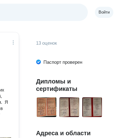
Войти
13 оценок
Паспорт проверен
Дипломы и
сертификаты
их
,
м. Я
 в
у
Адреса и области